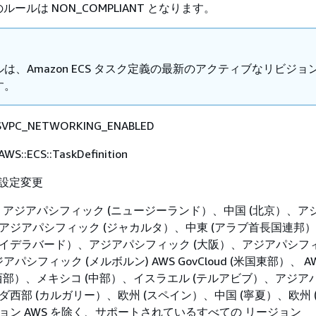
ールは NON_COMPLIANT となります。
は、Amazon ECS タスク定義の最新のアクティブなリビジョ
す。
VPC_NETWORKING_ENABLED
AWS::ECS::TaskDefinition
設定変更
アジアパシフィック (ニュージーランド）、中国 (北京）、ア
、アジアパシフィック (ジャカルタ）、中東 (アラブ首長国連邦
ハイデラバード）、アジアパシフィック (大阪）、アジアパシフィ
シフィック (メルボルン) AWS GovCloud (米国東部）、 A
(米国西部）、メキシコ (中部）、イスラエル (テルアビブ）、アジ
ダ西部 (カルガリー）、欧州 (スペイン）、中国 (寧夏）、欧州 
ジョン AWS を除く、サポートされているすべての リージョン