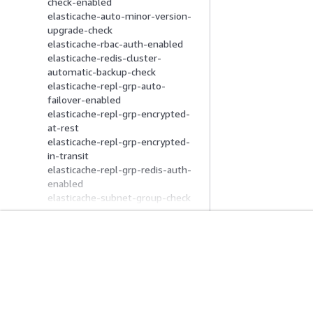
check-enabled
elasticache-auto-minor-version-
upgrade-check
elasticache-rbac-auth-enabled
elasticache-redis-cluster-
automatic-backup-check
elasticache-repl-grp-auto-
failover-enabled
elasticache-repl-grp-encrypted-
at-rest
elasticache-repl-grp-encrypted-
in-transit
elasticache-repl-grp-redis-auth-
enabled
elasticache-subnet-group-check
elasticache-supported-engine-
version
elasticbeanstalk-application-
description
開始方法
サービスガイ
elasticbeanstalk-application-
AWS ハンズオンチュートリアル
生成 AI サービス
version-description
AWS ソリューションライブラリ
AWS サービスガ
elasticbeanstalk-environment-
AWS 意思決定ガイド
GitHub 上の AW
description