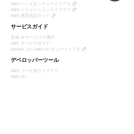
AWS ハンズオンチュートリアル
AWS ソリューションライブラリ
AWS 意思決定ガイド
サービスガイド
生成 AI サービスの選択
AWS サービスガイド
GitHub 上の AWS CLI チュートリアル
デベロッパーツール
AWS コード例ライブラリ
AWS CLI
AWS Builder Center
AWS デベロッパーツールブログ
役立つリンク
AWS ドキュメント MCP サーバーをダウンロー
ド
AWS コンソールにサインイン
AWS re:Post