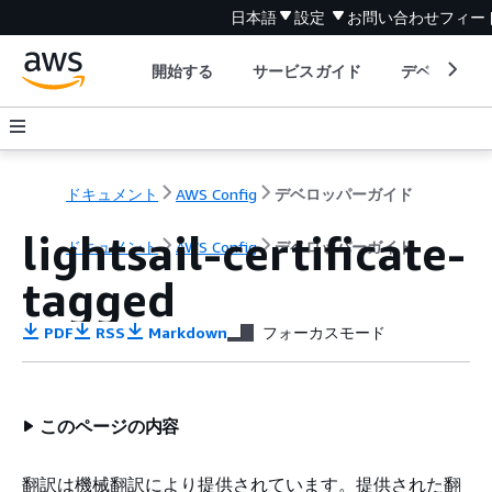
日本語
設定
お問い合わせ
フィー
開始する
サービスガイド
デベロッパ
ドキュメント
AWS Config
デベロッパーガイド
lightsail-certificate-
ドキュメント
AWS Config
デベロッパーガイド
tagged
PDF
RSS
Markdown
フォーカスモード
このページの内容
翻訳は機械翻訳により提供されています。提供された翻