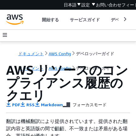
日本語
設定
お問い合わせ
フィー
開始する
サービスガイド
デベロッパ
ドキュメント
AWS Config
デベロッパーガイド
AWS リソースのコン
ドキュメント
AWS Config
デベロッパーガイド
プライアンス履歴の
クエリ
PDF
RSS
Markdown
フォーカスモード
翻訳は機械翻訳により提供されています。提供された翻
訳内容と英語版の間で齟齬、不一致または矛盾がある場
合、英語版が優先します。