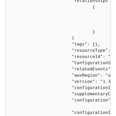
			"relationships": [

{
					"resourceType": "AWS::S3::Bucket",

					"resourceId": "configrules-bucket",

					"relationshipName": "Is associated with "

				}

			]

			"tags": 
{
},

			"resourceType": "AWS::Config::ResourceCompliance",

			"resourceId": "AWS::S3::Bucket/configrules-bucket",

			"ConfigurationStateId": "1539799966921",

			"relatedEvents": [];

			"awsRegion": "us-west-2",

			"version": "1.3",

			"configurationItemMD5Hash": "",

			"supplementaryC
			"configuration":
			"configurationItemStatus": "ResourceDiscovered",
