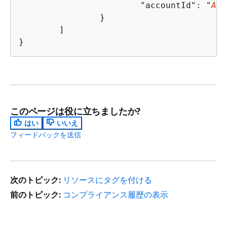
			"accountId": "
Acc
		}

	]

}	
このページは役に立ちましたか?
はい
いいえ
フィードバックを送信
次のトピック:
リソースにタグを付ける
前のトピック:
コンプライアンス履歴の表示