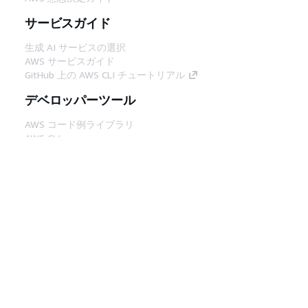
サービスガイド
生成 AI サービスの選択
AWS サービスガイド
GitHub 上の AWS CLI チュートリアル
デベロッパーツール
AWS コード例ライブラリ
AWS CLI
AWS Builder Center
AWS デベロッパーツールブログ
役立つリンク
AWS ドキュメント MCP サーバーをダウンロー
ド
AWS コンソールにサインイン
AWS re:Post
プライバシー
サイト規約
Cookie の設定
© 2026, Amazon Web Services, Inc. or its