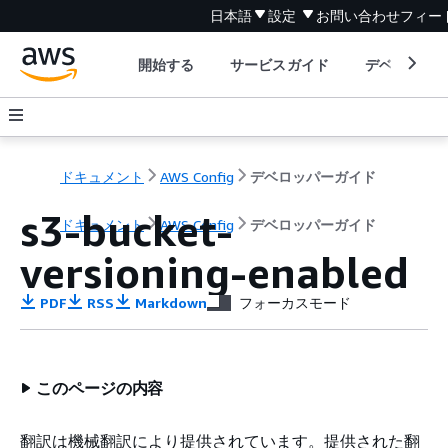
日本語
設定
お問い合わせ
フィー
開始する
サービスガイド
デベロッパ
ドキュメント
AWS Config
デベロッパーガイド
s3-bucket-
ドキュメント
AWS Config
デベロッパーガイド
versioning-enabled
PDF
RSS
Markdown
フォーカスモード
このページの内容
翻訳は機械翻訳により提供されています。提供された翻