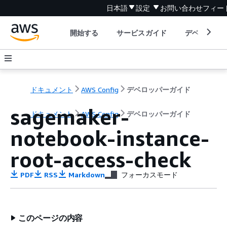
日本語
設定
お問い合わせ
フィー
開始する
サービスガイド
デベロッパ
ドキュメント
AWS Config
デベロッパーガイド
sagemaker-
ドキュメント
AWS Config
デベロッパーガイド
notebook-instance-
root-access-check
PDF
RSS
Markdown
フォーカスモード
このページの内容