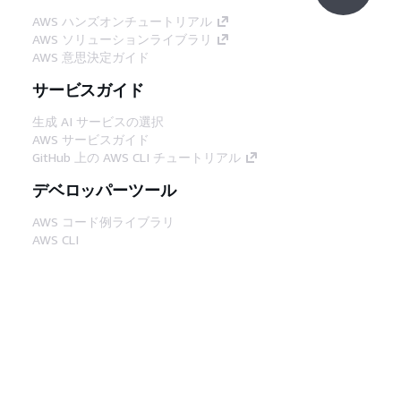
AWS ハンズオンチュートリアル
AWS ソリューションライブラリ
AWS 意思決定ガイド
サービスガイド
生成 AI サービスの選択
AWS サービスガイド
GitHub 上の AWS CLI チュートリアル
デベロッパーツール
AWS コード例ライブラリ
AWS CLI
AWS Builder Center
AWS デベロッパーツールブログ
役立つリンク
AWS ドキュメント MCP サーバーをダウンロー
ド
AWS コンソールにサインイン
AWS re:Post