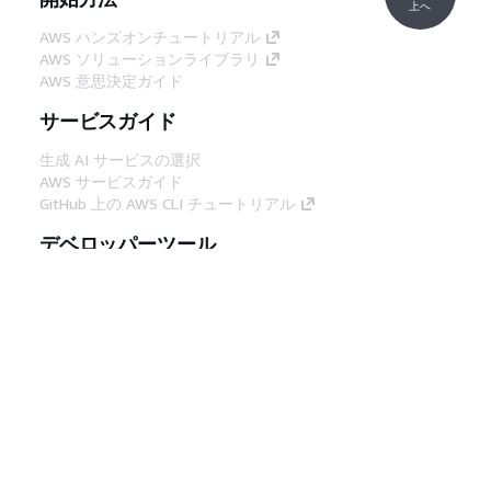
上へ
AWS ハンズオンチュートリアル
AWS ソリューションライブラリ
AWS 意思決定ガイド
サービスガイド
生成 AI サービスの選択
AWS サービスガイド
GitHub 上の AWS CLI チュートリアル
デベロッパーツール
AWS コード例ライブラリ
AWS CLI
AWS Builder Center
AWS デベロッパーツールブログ
役立つリンク
AWS ドキュメント MCP サーバーをダウンロー
ド
AWS コンソールにサインイン