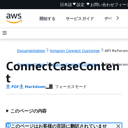
日本語
設定
お問い合わせ
フィー
開始する
サービスガイド
デベロッパ
Documentation
Amazon Connect Customer
API Referen
ConnectCaseConten
Documentation
Amazon Connect Customer
API Referen
t
PDF
Markdown
フォーカスモード
このページの内容
このページはお客様の言語に翻訳されていませ