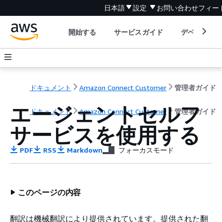
日本語
設定
お問い合わせ
フィー
開始する
サービスガイド
デベロッパ
ドキュメント
Amazon Connect Customer
管理者ガイド
エージェントセルフ
ドキュメント
Amazon Connect Customer
管理者ガイド
サービスを使用する
PDF
RSS
Markdown
フォーカスモード
このページの内容
翻訳は機械翻訳により提供されています。提供された翻