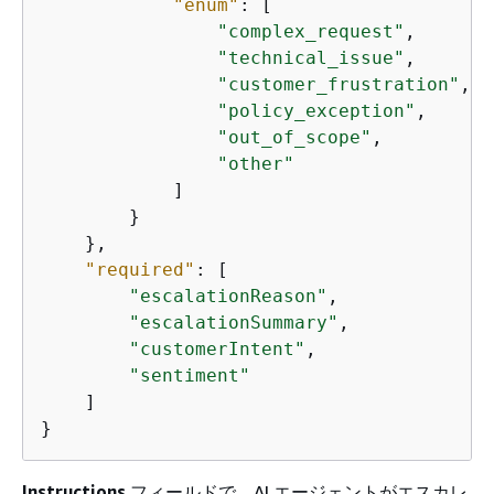
"enum"
: [

"complex_request"
,

"technical_issue"
,

"customer_frustration"
,

"policy_exception"
,

"out_of_scope"
,

"other"
            ]

        }

    },

"required"
: [

"escalationReason"
,

"escalationSummary"
,

"customerIntent"
,

"sentiment"
    ]

}
Instructions
フィールドで、AI エージェントがエスカレ