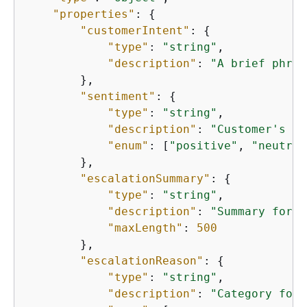
"properties"
: 
{
"customerIntent"
: 
{
"type"
: 
"string"
,

"description"
: 
"A brief phras
        },

"sentiment"
: 
{
"type"
: 
"string"
,

"description"
: 
"Customer's em
"enum"
: [
"positive"
, 
"neutral
        },

"escalationSummary"
: 
{
"type"
: 
"string"
,

"description"
: 
"Summary for t
"maxLength"
: 
500
        },

"escalationReason"
: 
{
"type"
: 
"string"
,

"description"
: 
"Category for 