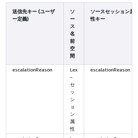
送信先キー (ユーザ
ソ
ソースセッション属
ー定義)
ー
性キー
ス
名
前
空
間
escalationReason
Lex
escalationReason
–
セ
ッ
シ
ョ
ン
属
性