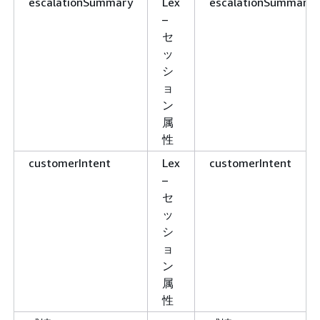
escalationSummary
Lex
escalationSummary
–
セ
ッ
シ
ョ
ン
属
性
customerIntent
Lex
customerIntent
–
セ
ッ
シ
ョ
ン
属
性