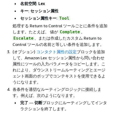
名前空間
:
Lex
キー
:
セッション属性
セッション属性キー
:
Tool
処理する Return to Control ツールごとに条件を追加
します。たとえば、 値が
、
Complete
、または作成したカスタム Return to
Escalate
Control ツールの名前と等しい条件を追加します。
(オプション)
コンタクト属性の設定
ブロックを追加
して、Amazon Lex セッション属性から問い合わせ
属性にツールの入力パラメータをコピーします。こ
れにより、ダウンストリームルーティングとエージ
ェント画面のポップでコンテキストを使用できるよ
うになります。
各条件を適切なルーティングロジックに接続しま
す。例えば、次のようになります。
完了
—
切断
ブロックにルーティングしてインタ
ラクションを終了します。