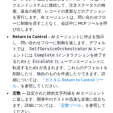
クエンドシステムに接続して、注文ステータスの検
索、返金の処理、レコードの更新などのアクション
を実行します。AI エージェントは、問い合わせフロ
ーに制御を戻すことなく、会話中に MCP ツールを呼
び出します。
Return to Control
– AI エージェントに停止を指示
し、問い合わせフローに制御を返します。デフォル
トでは、
AI エージ
SelfServiceOrchestrator
ェントには
(インタラクションを終了す
Complete
るため) と
(ヒューマンエージェントに
Escalate
転送するため) が含まれます。これらのデフォルトを
削除したり、独自のものを作成したりできます。詳
細については、「
カスタム Return to Control ツー
ル
」を参照してください。
定数
— 設定された静的文字列値を AI エージェント
に返します。開発中のテストや迅速な反復に役立ち
ます。詳細については、「
定数ツール
」を参照して
ください。