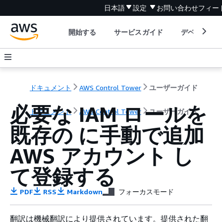
日本語
設定
お問い合わせ
フィー
開始する
サービスガイド
デベロッパ
ドキュメント
AWS Control Tower
ユーザーガイド
必要な IAM ロールを
ドキュメント
AWS Control Tower
ユーザーガイド
既存の に手動で追加
AWS アカウント し
て登録する
PDF
RSS
Markdown
フォーカスモード
翻訳は機械翻訳により提供されています。提供された翻