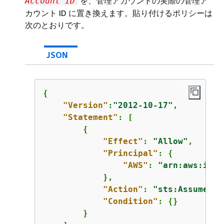
を、管理アカウントの実際の管理ア
Account ID
カウント ID に置き換えます。貼り付けるポリシーは
次のとおりです。
JSON
{
"Version"
:
"2012-10-17"
,

"Statement"
: [

{
"Effect"
: 
"Allow"
,

"Principal"
: 
{
"AWS"
: 
"arn:aws:iam:
            },

"Action"
: 
"sts:AssumeRol
"Condition"
: 
{
}

        }
