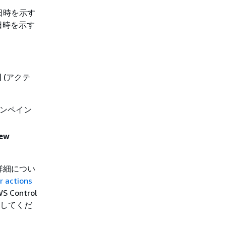
始日時を示す
日時を示す
]
(アクテ
ョンペイン
iew
の詳細につい
r actions
ontrol
照してくだ