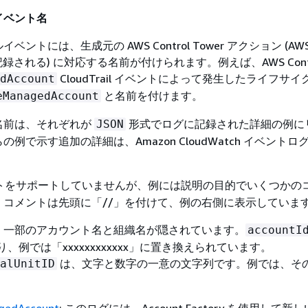
イベント名
ントには、生成元の AWS Control Tower アクション (AW
 にも記録される) に対応する名前が付けられます。例えば、AWS Contro
CloudTrail イベントによって発生したライフサ
dAccount
と名前を付けます。
eManagedAccount
名前は、それぞれが
形式でログに記録された詳細の例に
JSON
例で示す追加の詳細は、Amazon CloudWatch イベントロ
トをサポートしていませんが、例には説明の目的でいくつかの
。コメントは先頭に「//」を付けて、例の右側に表示していま
、一部のアカウント名と組織名が隠されています。
accountI
り、例では「xxxxxxxxxxxx」に置き換えられています。
は、文字と数字の一意の文字列です。例では、そ
alUnitID