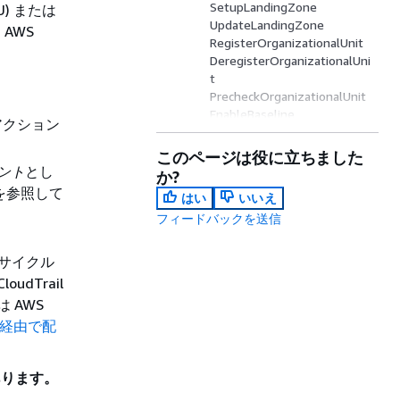
SetupLandingZone
) または
UpdateLandingZone
AWS
RegisterOrganizationalUnit
DeregisterOrganizationalUni
t
PrecheckOrganizationalUnit
EnableBaseline
 アクション
ResetEnabledBaseline
UpdateEnabledBaseline
このページは役に立ちました
DisableBaseline
ベント
とし
か?
EnableControl
を参照して
はい
いいえ
ResetEnabledControl
フィードバックを送信
UpdateEnabledControl
DisableControl
イフサイクル
dTrail
 AWS
il 経由で配
があります。