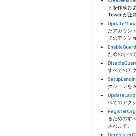
CreateMana
トを作成およ
Tower 
UpdateMana
たアカウン
てのアクション
EnableGuard
ためのすべ
DisableGuard
すべてのア
SetupLandi
クションを A
UpdateLand
べてのアクショ
RegisterOrg
るためのすべて
されます。
DeregisterO