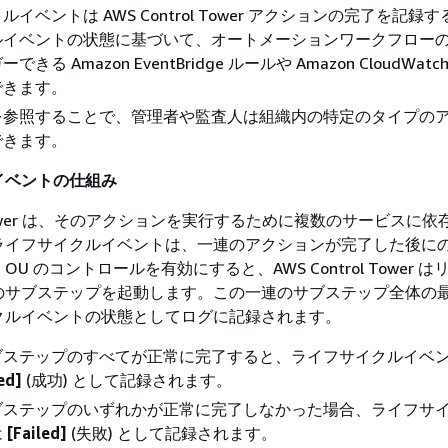
イベントは AWS Control Tower アクションの完了を記録
ルイベントの状態に基づいて、オートメーションワークフロー
る Amazon EventBridge ルールや Amazon CloudWatch 
できます。
を参照することで、管理者や監査人は組織内の特定のタイプの
できます。
イベントの仕組み
ol Tower は、そのアクションを実行するために複数のサービスに
ライフサイクルイベントは、一連のアクションが完了した後に
U のコントロールを有効にすると、AWS Control Tower 
のサブステップを起動します。この一連のサブステップ全体の
クルイベントの状態としてログに記録されます。
ブステップのすべてが正常に完了すると、ライフサイクルイベ
ed]
(成功) として記録されます。
ブステップのいずれかが正常に完了しなかった場合、ライフサ
は
[Failed]
(失敗) として記録されます。