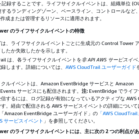
を記録することです。
ライフサイクルイベントは、組織単位 (OU
連するランディングゾーン、ベースライン、コントロールなど、
ower が作成または管理するリソースに適用されます。
l Tower のライフサイクルイベントの特徴
、ライフサイクルイベントごとに生成元の Control Tower
了したか失敗したかを示します。
udTrail は、各ライフサイクルイベントを
非 API AWS サービスイ
記録します。詳細については、
AWS CloudTrail ユーザーガイド
ルイベントは、Amazon EventBridge サービスと Amazon
ch Events サービスにも配信されます。
注:
EventBridge でラ
信するには、ログ記録が有効になっているアクティブな AWS Clou
す。経由で配信される AWS サービスイベントの詳細については
l、「Amazon EventBridge ユーザーガイド」の
「AWS CloudTra
WS サービスイベント
」を参照してください。
ol Tower のライフサイクルイベントには、主に次の 2 つの利点