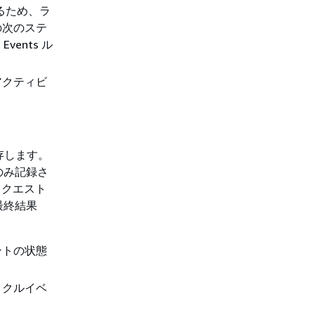
するため、ラ
の次のステ
Events ル
アクティビ
依存します。
のみ記録さ
はリクエスト
最終結果
ントの状態
イクルイベ