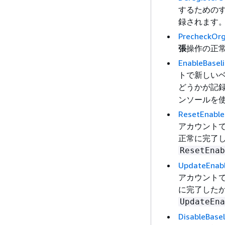
するためのすべ
録されます
PrecheckOrg
張
操作の正
EnableBasel
トで新しい
どうかが記
ンソールを
ResetEnable
アカウント
正常に完了
ResetEnab
UpdateEnabl
アカウント
に完了した
UpdateEna
DisableBasel