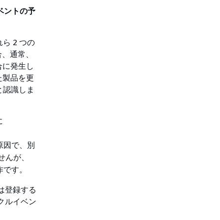
ルイベントの予
ら 2 つの
合、通常、
合に発生し
た製品を更
のと認識しま
に
原因で、別
せんが、
作です。
たは登録する
クルイベン