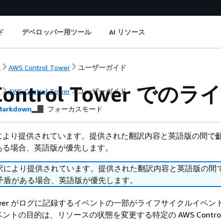
ド
デベロッパー用ツール
AI リソース
ト
AWS Control Tower
ユーザーガイド
 Control Tower 
ト
AWS Control Tower
ユーザーガイド
arkdown
フォーカスモード
により提供されています。提供された翻訳内容と英語版の間で
ある場合、英語版が優先します。
訳により提供されています。提供された翻訳内容と英語版の間
矛盾がある場合、英語版が優先します。
ol Tower がログに記録するイベントの一部がライフサイクルイベ
トの目的は、リソースの状態を変更する特定の AWS Control T