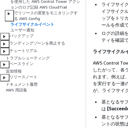
を使用した AWS Control Tower アクシ
ライフサイクル
ョンのログ記録 AWS CloudTrail
イフサイク
でリソースの変更をモニタリングす
ップをトリガーでき
る AWS Config
ライフサイクルイベント
ールを作成
ユーザー通知
ログの詳細
バックアップ
ティを確認
ランディングゾーンを廃止する
チュートリアル
ライフサイクル
トラブルシューティング
AWS Contr
ベースライン
したがって、各
追加情報
れます。例えば、O
リリースノート
を実行する一連
ドキュメント履歴
が、ライフサイ
AWS 用語集
基となるサ
は
[Succeed
基となるサ
ントの状態