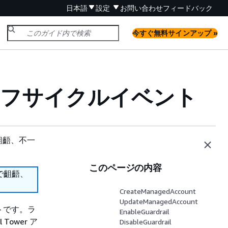
日本語
設定
お問い合わせ
フィードバック
今すぐ無料サインアップ »
でのライフサイクルイベント
齟齬、不一
このページの内容
で齟齬、
CreateManagedAccount
UpdateManagedAccount
ントです。
ラ
EnableGuardrail
ower ア
DisableGuardrail