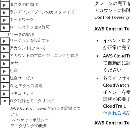
クションの完了
タスクの自動化
アカウントに関
ランディングゾーンのカスタマイズ
Control T
ネットワーク
ロールとアクセス許可
AWS Contro
リソースの管理
イベントログは
リージョンを設定する
が正常に完
アカウントについて
AWS Clo
アカウントのプロビジョニングと管理
て自動的に
Drift
ください。
組織
各ライフサイク
統合サービス
CloudWat
ID とアクセス管理
イベントを受
セキュリティ
証跡が必要で
ログ記録とモニタリング
CloudTrai
AWS Control Tower でのログ記録につ
信される A
いて
S3 バケットポリシー
AWS Contr
モニタリングの概要