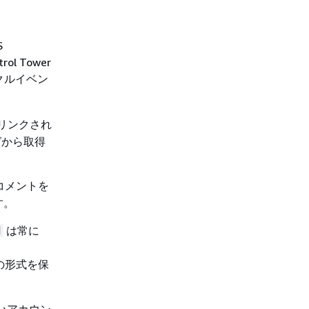
S
l Tower
イクルイベン
リンクされ
グから取得
コメントを
す。
は常に
d
の形式を保