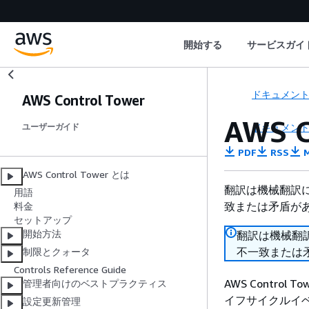
開始する
サービスガイ
ドキュメン
AWS Control Tower
AWS
ドキュメン
ユーザーガイド
PDF
RSS
M
AWS Control Tower とは
翻訳は機械翻訳
用語
致または矛盾が
料金
セットアップ
開始方法
翻訳は機械翻
不一致または
制限とクォータ
Controls Reference Guide
AWS Contr
管理者向けのベストプラクティス
イフサイクルイベン
設定更新管理