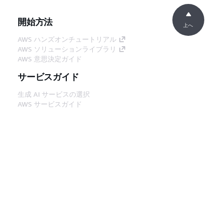
開始方法
上へ
AWS ハンズオンチュートリアル
AWS ソリューションライブラリ
AWS 意思決定ガイド
サービスガイド
生成 AI サービスの選択
AWS サービスガイド
GitHub 上の AWS CLI チュートリアル
デベロッパーツール
AWS コード例ライブラリ
AWS CLI
AWS Builder Center
AWS デベロッパーツールブログ
役立つリンク
AWS ドキュメント MCP サーバーをダウンロー