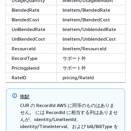
UsageQuantity
lineItem/UsageAmount
BlendedRate
lineItem/BlendedRate
BlendedCost
lineItem/BlendedCost
UnBlendedRate
lineItem/UnblendedRate
UnBlendedCost
lineItem/UnblendedCost
ResourceId
lineItem/ResourceId
RecordType
サポート外
Pricingplanid
サポート外
RateID
pricing/RateId
注記
CUR の RecordId AWS に同等のものはありま
せん。 には RecordId に相当する列はありませ
んが、identity/LineItemId、
identity/TimeInterval、および bill/BillType を