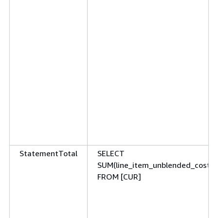
StatementTotal
SELECT
SUM(line_item_unblended_cost)
FROM [CUR]