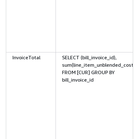
InvoiceTotal
SELECT (bill_invoice_id),
sum(line_item_unblended_cost)
FROM [CUR] GROUP BY
bill_invoice_id