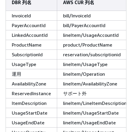
DBR 列名
AWS CUR 列名
InvoiceId
bill/InvoiceId
PayerAccountId
bill/PayerAccountId
LinkedAccountId
lineItem/UsageAccountId
ProductName
product/ProductName
SubscriptionId
reservation/subscriptionid
UsageType
lineItem/UsageType
運用
lineItem/Operation
AvailabilityZone
lineItem/AvailabilityZone
ReservedInstance
サポート外
ItemDescription
lineItem/LineItemDescription
UsageStartDate
lineItem/UsageStartDate
UsageEndDate
lineItem/UsageEndDate