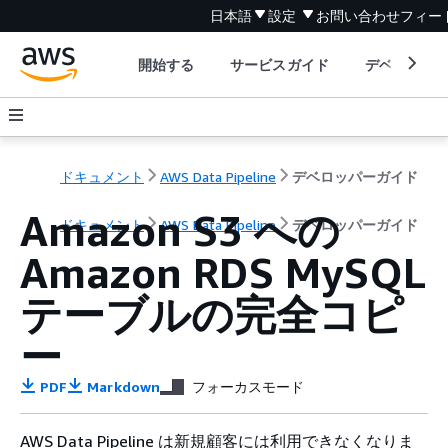
日本語
設定
お問い合わせ
フィー
開始する
サービスガイド
デベロッパ
ドキュメント
AWS Data Pipeline
デベロッパーガイド
Amazon S3 への
ドキュメント
AWS Data Pipeline
デベロッパーガイド
Amazon RDS MySQL
テーブルの完全コピ
ー
PDF
Markdown
フォーカスモード
AWS Data Pipeline は新規顧客には利用できなくなりま