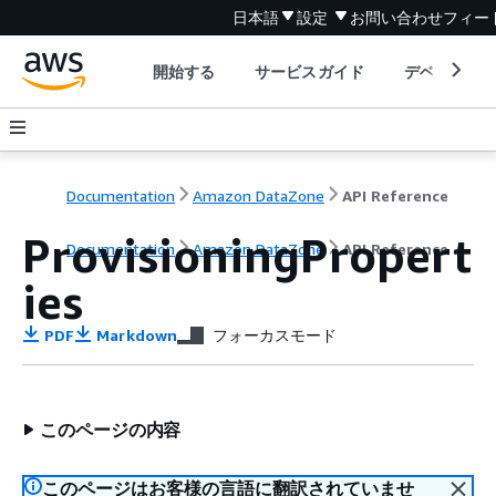
日本語
設定
お問い合わせ
フィー
開始する
サービスガイド
デベロッパ
Documentation
Amazon DataZone
API Reference
ProvisioningPropert
Documentation
Amazon DataZone
API Reference
ies
PDF
Markdown
フォーカスモード
このページの内容
このページはお客様の言語に翻訳されていませ