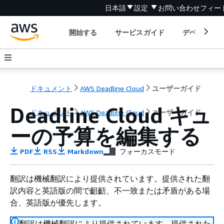
日本語
設定
お問い合わせ
フィー
開始する
サービスガイド
デベロッパ
ドキュメント
AWS Deadline Cloud
ユーザーガイド
Deadline Cloud キュ
ドキュメント
AWS Deadline Cloud
ユーザーガイド
ーの予算を編集する
PDF
RSS
Markdown
フォーカスモード
翻訳は機械翻訳により提供されています。提供された翻
訳内容と英語版の間で齟齬、不一致または矛盾がある場
合、英語版が優先します。
翻訳は機械翻訳により提供されています。提供された