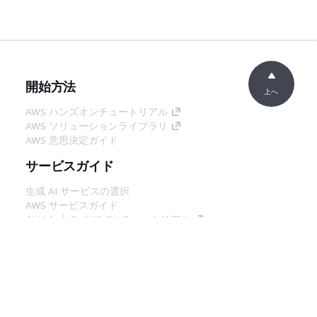
開始方法
上へ
AWS ハンズオンチュートリアル
AWS ソリューションライブラリ
AWS 意思決定ガイド
サービスガイド
生成 AI サービスの選択
AWS サービスガイド
GitHub 上の AWS CLI チュートリアル
デベロッパーツール
AWS コード例ライブラリ
AWS CLI
AWS Builder Center
AWS デベロッパーツールブログ