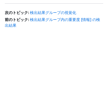
次のトピック:
検出結果グループの視覚化
前のトピック:
検出結果グループ内の重要度 [情報] の検
出結果