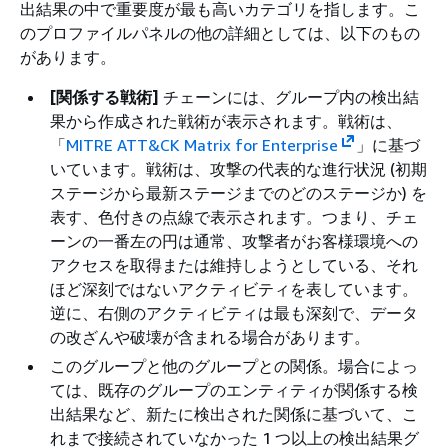
出結果の中で重要度が最も高いカテゴリを指します。こ
のプロファイルパネルの他の詳細としては、以下のもの
があります。
[関係する戦術]
チェーンには、グループ内の検出結
果から作成された戦術が表示されます。戦術は、
「
MITRE ATT&CK Matrix for Enterprise
」に基づ
いています。戦術は、攻撃の代表的な進行状況 (初期
ステージから最新ステージまでのどのステージか) を
表す、色付きの点線で表示されます。つまり、チェ
ーンの一番左の円は通常、攻撃者がお客様環境への
アクセスを取得または維持しようとしている、それ
ほど深刻ではないアクティビティを表しています。
逆に、右側のアクティビティは最も深刻で、データ
の改ざんや破壊が含まれる場合があります。
このグループと他のグループとの関係。場合によっ
ては、既存のグループのエンティティが関係する検
出結果など、新たに検出された関係に基づいて、こ
れまで接続されていなかった 1 つ以上の検出結果グ