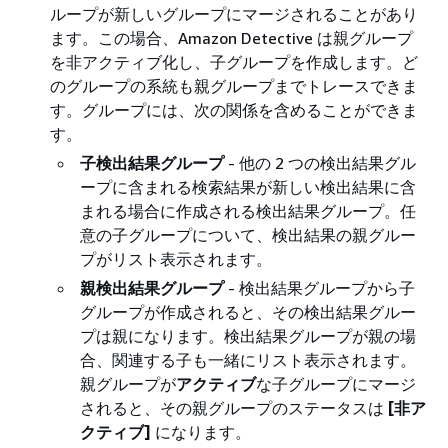
ループが新しいグループにマージされることがあり
ます。この場合、Amazon Detective は親グループ
を非アクティブ化し、子グループを作成します。ど
のグループの系統も親グループまでトレースできま
す。グループには、次の関係を含めることができま
す。
子検出結果グループ
- 他の 2 つの検出結果グル
ープに含まれる検索結果が新しい検出結果に含
まれる場合に作成される検出結果グループ。任
意の子グループについて、検出結果の親グルー
プがリスト表示されます。
親検出結果グループ
- 検出結果グループから子
グループが作成されると、その検出結果グルー
プは親になります。検出結果グループが親の場
合、関連する子も一緒にリスト表示されます。
親グループが
アクティブ
な子グループにマージ
されると、その親グループのステータスは
[非ア
クティブ]
になります。