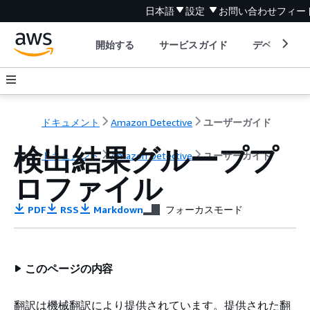
日本語
設定
お問い合わせ
フィー
開始する
サービスガイド
デベロッパ
ドキュメント
Amazon Detective
ユーザーガイド
検出結果グループプ
ドキュメント
Amazon Detective
ユーザーガイド
ロファイル
PDF
RSS
Markdown
フォーカスモード
このページの内容
翻訳は機械翻訳により提供されています。提供された翻