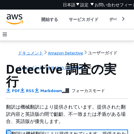
日本語
設定
お問い合わせ
フィー
開始する
サービスガイド
デベロッパ
ドキュメント
Amazon Detective
ユーザーガイド
Detective 調査の実
ドキュメント
Amazon Detective
ユーザーガイド
行
PDF
RSS
Markdown
フォーカスモード
翻訳は機械翻訳により提供されています。提供された翻
訳内容と英語版の間で齟齬、不一致または矛盾がある場
合、英語版が優先します。
翻訳は機械翻訳により提供されています。提供された