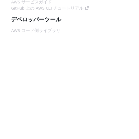
AWS サービスガイド
GitHub 上の AWS CLI チュートリアル
デベロッパーツール
AWS コード例ライブラリ
AWS CLI
AWS Builder Center
AWS デベロッパーツールブログ
役立つリンク
AWS ドキュメント MCP サーバーをダウンロー
ド
AWS コンソールにサインイン
AWS re:Post
プライバシー
サイト規約
Cookie の設定
© 2026, Amazon Web Services, Inc. or its
affiliates.All rights reserved.
日本語