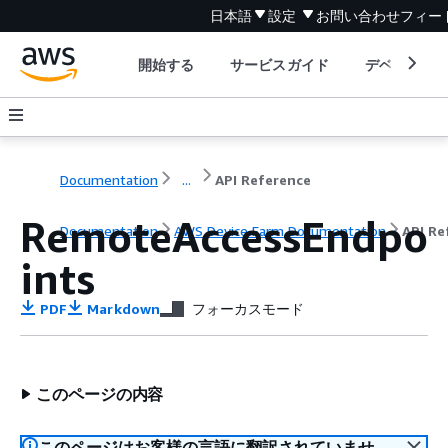
日本語
設定
お問い合わせ
フィー
開始する
サービスガイド
デベロッパ
Documentation
...
API Reference
RemoteAccessEndpo
Documentation
AWS Device Farm Documentation
API Re
ints
PDF
Markdown
フォーカスモード
このページの内容
このページはお客様の言語に翻訳されていませ