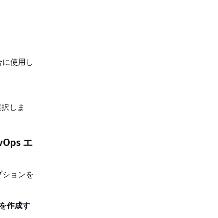
合に使用し
選択しま
Ops エ
プションを
ルを作成す