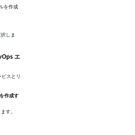
ールを作成
選択しま
Ops エ
ービスとリ
ルを作成す
します。