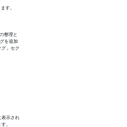
します。
スの整理と
タグを追加
タグ」セク
に表示され
ます。