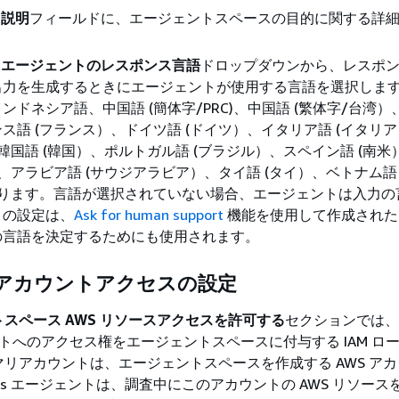
)
説明
フィールドに、エージェントスペースの目的に関する詳
)
エージェントのレスポンス言語
ドロップダウンから、レスポ
出力を生成するときにエージェントが使用する言語を選択しま
ンドネシア語、中国語 (簡体字/PRC)、中国語 (繁体字/台湾）、
ス語 (フランス）、ドイツ語 (ドイツ）、イタリア語 (イタリ
、韓国語 (韓国）、ポルトガル語 (ブラジル）、スペイン語 (南
）、アラビア語 (サウジアラビア）、タイ語 (タイ）、ベトナム語 
あります。言語が選択されていない場合、エージェントは入力の
この設定は、
Ask for human support
機能を使用して作成された 
の言語を決定するためにも使用されます。
アカウントアクセスの設定
スペース AWS リソースアクセスを許可する
セクションでは、
ウントへのアクセス権をエージェントスペースに付与する IAM ロ
リアカウントは、エージェントスペースを作成する AWS ア
vOps エージェントは、調査中にこのアカウントの AWS リソー