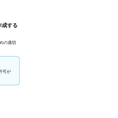
動作成する
ための適切
許可が