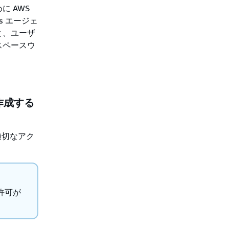
 AWS
s エージェ
と、ユーザ
スペースウ
動作成する
適切なアク
許可が