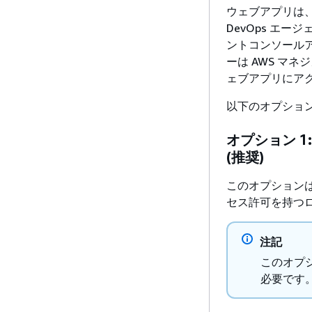
ウェブアプリは、
DevOps エー
ントコンソール
ーは AWS マ
ェブアプリにア
以下のオプショ
オプション 1
(推奨)
このオプションは
セス許可を持つ
注記
このオプ
必要です