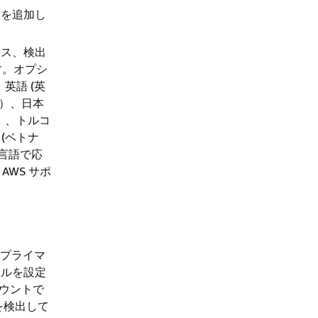
細を追加し
ンス、検出
す。オプシ
英語 (英
ア）、日本
米）、トルコ
(ベトナ
言語で応
AWS サポ
プライマ
ールを設定
カウントで
スを検出して