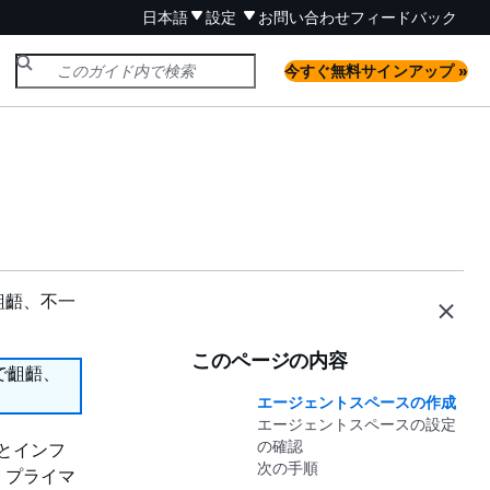
日本語
設定
お問い合わせ
フィードバック
今すぐ無料サインアップ »
齟齬、不一
このページの内容
で齟齬、
エージェントスペースの作成
エージェントスペースの設定
の確認
ルとインフ
次の手順
、プライマ