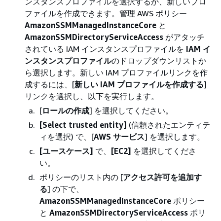
ンスタンスプロファイルを選択するか、新しいプロ
ファイルを作成できます。管理 AWS ポリシー
AmazonSSMManagedInstanceCore
と
AmazonSSMDirectoryServiceAccess
がアタッチ
されている IAM インスタンスプロファイルを
IAM イ
ンスタンスプロファイル
のドロップダウンリストか
ら選択します。新しい IAM プロファイルリンクを作
成するには、[
新しい IAM プロファイルを作成する
]
リンクを選択し、以下を実行します。
[
ロールの作成
] を選択してください。
[Select trusted entity]
(信頼されたエンティテ
ィを選択) で、[
AWS サービス
] を選択します。
[ユースケース]
で、
[EC2]
を選択してくださ
い。
ポリシーのリスト内の [
アクセス許可を追加す
る
] の下で、
AmazonSSMManagedInstanceCore
ポリシー
と
AmazonSSMDirectoryServiceAccess
ポリ