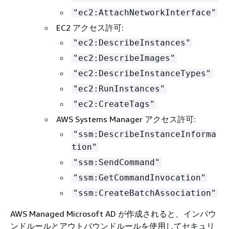
"ec2:AttachNetworkInterface"
EC2 アクセス許可:
"ec2:DescribeInstances"
"ec2:DescribeImages"
"ec2:DescribeInstanceTypes"
"ec2:RunInstances"
"ec2:CreateTags"
AWS Systems Manager アクセス許可:
"ssm:DescribeInstanceInforma
tion"
"ssm:SendCommand"
"ssm:GetCommandInvocation"
"ssm:CreateBatchAssociation"
AWS Managed Microsoft AD が作成されると、インバウ
ンドルールとアウトバウンドルールを使用してセキュリ