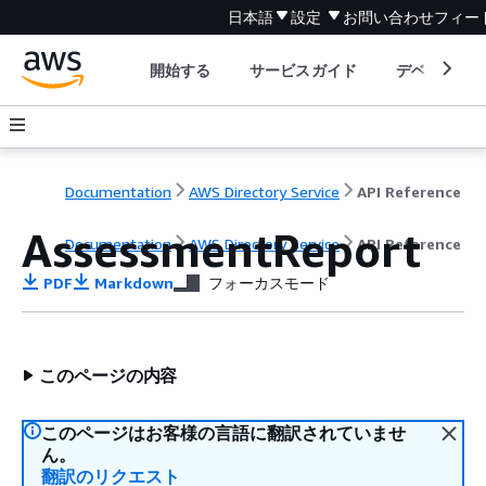
日本語
設定
お問い合わせ
フィー
開始する
サービスガイド
デベロッパ
Documentation
AWS Directory Service
API Reference
AssessmentReport
Documentation
AWS Directory Service
API Reference
PDF
Markdown
フォーカスモード
このページの内容
このページはお客様の言語に翻訳されていませ
ん。
翻訳のリクエスト