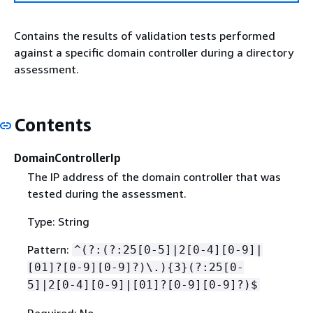
Contains the results of validation tests performed
against a specific domain controller during a directory
assessment.
Contents
DomainControllerIp
The IP address of the domain controller that was
tested during the assessment.
Type: String
Pattern:
^(?:(?:25[0-5]|2[0-4][0-9]|
[01]?[0-9][0-9]?)\.)
{
3}(?:25[0-
5]|2[0-4][0-9]|[01]?[0-9][0-9]?)$
Required: No