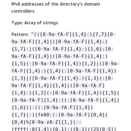
IPv6 addresses of the directory’s domain
controllers.
Type: Array of strings
Pattern:
^(([0-9a-fA-F]
{
1,4}:)
{
7,7}[0-
9a-fA-F]
{
1,4}|([0-9a-fA-F]
{
1,4}:)
{
1,7}:|([0-9a-fA-F]
{
1,4}:)
{
1,6}:[0-
9a-fA-F]
{
1,4}|([0-9a-fA-F]
{
1,4}:)
{
1,5}(:[0-9a-fA-F]
{
1,4})
{
1,2}|([0-9a-
fA-F]
{
1,4}:)
{
1,4}(:[0-9a-fA-F]
{
1,4})
{
1,3}|([0-9a-fA-F]
{
1,4}:)
{
1,3}(:[0-
9a-fA-F]
{
1,4})
{
1,4}|([0-9a-fA-F]
{
1,4}:)
{
1,2}(:[0-9a-fA-F]
{
1,4})
{
1,5}|
[0-9a-fA-F]
{
1,4}:((:[0-9a-fA-F]
{
1,4})
{
1,6})|:((:[0-9a-fA-F]
{
1,4})
{
1,7}|:)|fe80:(:[0-9a-fA-F]
{
0,4})
{
0,4}%[0-9a-zA-Z]
{
1,}|::
(ffff(:0
{
1,4})
{
0,1}:)
{
0,1}((25[0-5]|