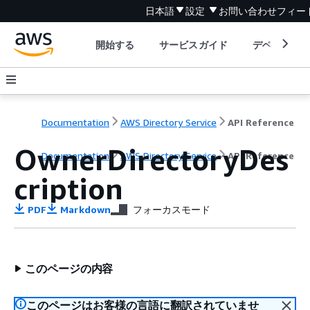
日本語
設定
お問い合わせ
フィー
開始する
サービスガイド
デベロッパ
Documentation
AWS Directory Service
API Reference
OwnerDirectoryDes
Documentation
AWS Directory Service
API Reference
cription
PDF
Markdown
フォーカスモード
このページの内容
このページはお客様の言語に翻訳されていませ