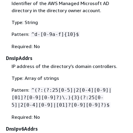
Identifier of the AWS Managed Microsoft AD
directory in the directory owner account.
Type: String
Pattern:
^d-[0-9a-f]
{
10}$
Required: No
DnsIpAddrs
IP address of the directory’s domain controllers.
Type: Array of strings
Pattern:
^(?:(?:25[0-5]|2[0-4][0-9]|
[01]?[0-9][0-9]?)\.)
{
3}(?:25[0-
5]|2[0-4][0-9]|[01]?[0-9][0-9]?)$
Required: No
DnsIpv6Addrs