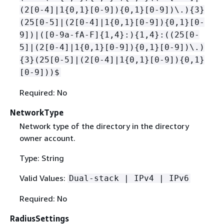
(2[0-4]|1
{
0,1}[0-9])
{
0,1}[0-9])\.)
{
3}
(25[0-5]|(2[0-4]|1
{
0,1}[0-9])
{
0,1}[0-
9])|([0-9a-fA-F]
{
1,4}:)
{
1,4}:((25[0-
5]|(2[0-4]|1
{
0,1}[0-9])
{
0,1}[0-9])\.)
{
3}(25[0-5]|(2[0-4]|1
{
0,1}[0-9])
{
0,1}
[0-9]))$
Required: No
NetworkType
Network type of the directory in the directory
owner account.
Type: String
Valid Values:
Dual-stack | IPv4 | IPv6
Required: No
RadiusSettings