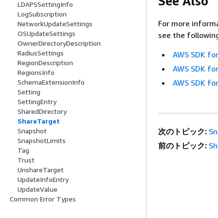
See Also
LDAPSSettingInfo
LogSubscription
For more informa
NetworkUpdateSettings
OSUpdateSettings
see the followin
OwnerDirectoryDescription
RadiusSettings
AWS SDK for
RegionDescription
AWS SDK for
RegionsInfo
SchemaExtensionInfo
AWS SDK for
Setting
SettingEntry
SharedDirectory
ShareTarget
Snapshot
次のトピック:
Sn
SnapshotLimits
前のトピック:
Sh
Tag
Trust
UnshareTarget
UpdateInfoEntry
UpdateValue
Common Error Types