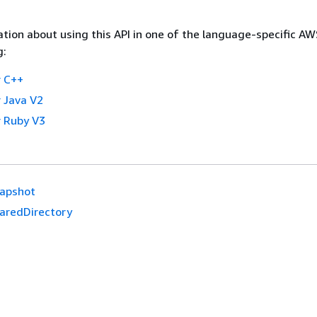
tion about using this API in one of the language-specific A
g:
 C++
 Java V2
 Ruby V3
apshot
aredDirectory