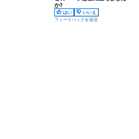
か?
はい
いいえ
フィードバックを送信