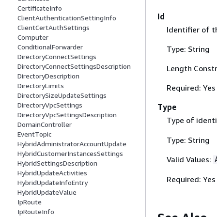
CertificateInfo
Id
ClientAuthenticationSettingInfo
ClientCertAuthSettings
Identifier of 
Computer
ConditionalForwarder
Type: String
DirectoryConnectSettings
DirectoryConnectSettingsDescription
Length Constr
DirectoryDescription
DirectoryLimits
Required: Yes
DirectorySizeUpdateSettings
DirectoryVpcSettings
Type
DirectoryVpcSettingsDescription
Type of identi
DomainController
EventTopic
Type: String
HybridAdministratorAccountUpdate
HybridCustomerInstancesSettings
Valid Values:
HybridSettingsDescription
HybridUpdateActivities
Required: Yes
HybridUpdateInfoEntry
HybridUpdateValue
IpRoute
IpRouteInfo