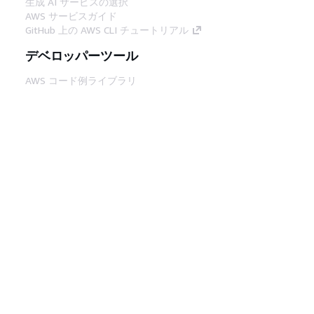
生成 AI サービスの選択
AWS サービスガイド
GitHub 上の AWS CLI チュートリアル
デベロッパーツール
AWS コード例ライブラリ
AWS CLI
AWS Builder Center
AWS デベロッパーツールブログ
役立つリンク
AWS ドキュメント MCP サーバーをダウンロー
ド
AWS コンソールにサインイン
AWS re:Post
プライバシー
サイト規約
Cookie の設定
© 2026, Amazon Web Services, Inc. or its
affiliates.All rights reserved.
日本語