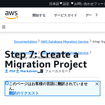
日本語
設定
お問い合わせ
フィー
開始する
サービスガイド
デベロッパ
Documentation
AWS Database Migration Service
Step 7: Create a
Documentation
AWS Database Migration Service
Step-by-Step Walkthroughs
Migration Project
PDF
Markdown
フォーカスモード
このページはお客様の言語に翻訳されていませ
ん。
翻訳のリクエスト