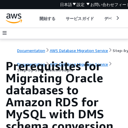
日本語
設定
お問い合わせ
フィー
開始する
サービスガイド
デベロッパ
Documentation
AWS Database Migration Service
Prerequisites for
Documentation
AWS Database Migration Service
Step-by-Step Walkthroughs
Migrating Oracle
databases to
Amazon RDS for
MySQL with DMS
schema conversion