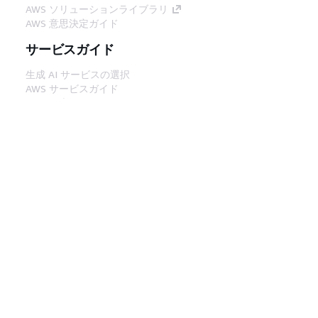
AWS ソリューションライブラリ
AWS 意思決定ガイド
サービスガイド
生成 AI サービスの選択
AWS サービスガイド
GitHub 上の AWS CLI チュートリアル
デベロッパーツール
AWS コード例ライブラリ
AWS CLI
AWS Builder Center
AWS デベロッパーツールブログ
役立つリンク
AWS ドキュメント MCP サーバーをダウンロー
ド
AWS コンソールにサインイン
AWS re:Post