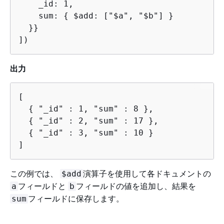
    _id: 1,

    sum: 
{
 $add: ["$a", "$b"] }

  }}

])
出力
[

{
 "_id" : 1, "sum" : 8 },

{
 "_id" : 2, "sum" : 17 },

{
 "_id" : 3, "sum" : 10 }

]
この例では、
演算子を使用して各ドキュメントの
$add
フィールドと
フィールドの値を追加し、結果を
a
b
フィールドに保存します。
sum