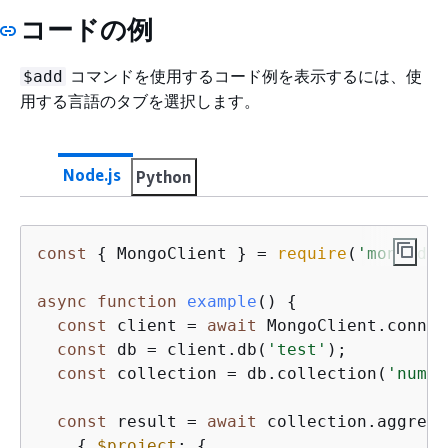
コードの例
コマンドを使用するコード例を表示するには、使
$add
用する言語のタブを選択します。
Node.js
Python
const
{
 MongoClient } = 
require
(
'mongodb'
async
function
example
(
) 
{
const
 client = 
await
 MongoClient.connec
const
 db = client.db(
'test'
);

const
 collection = db.collection(
'numbe
const
 result = 
await
 collection.aggrega
{
$project
: 
{