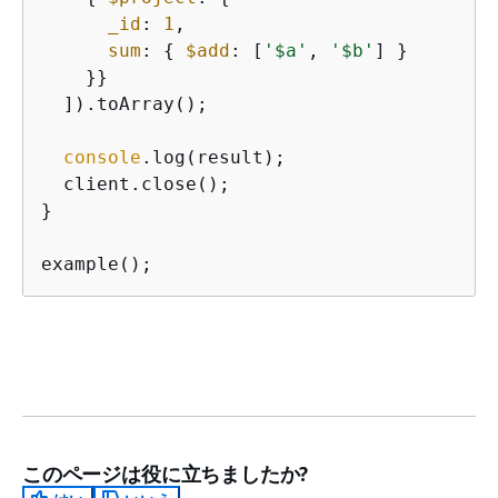
_id
: 
1
,

sum
: 
{
$add
: [
'$a'
, 
'$b'
] }

    }}

  ]).toArray();

console
.log(result);

  client.close();

}

example();
このページは役に立ちましたか?