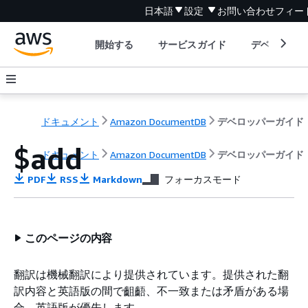
日本語
設定
お問い合わせ
フィー
開始する
サービスガイド
デベロッパ
ドキュメント
Amazon DocumentDB
デベロッパーガイド
$add
ドキュメント
Amazon DocumentDB
デベロッパーガイド
PDF
RSS
Markdown
フォーカスモード
このページの内容
翻訳は機械翻訳により提供されています。提供された翻
訳内容と英語版の間で齟齬、不一致または矛盾がある場
合、英語版が優先します。