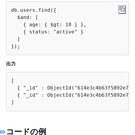
db.users.find(
{
  $and: [

{
 age: 
{
 $gt: 18 } },

{
 status: "active" }

  ]

});
出力
[

{
 "_id" : ObjectId("614e3c4b63f5892e7c4
{
 "_id" : ObjectId("614e3c4b63f5892e7c4
]
コードの例