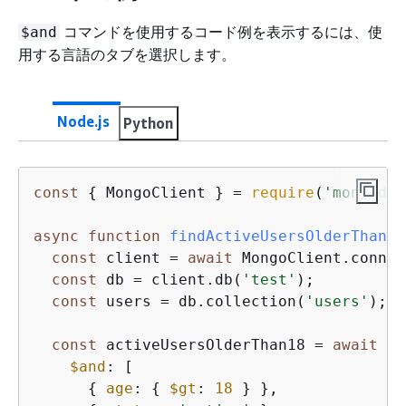
コマンドを使用するコード例を表示するには、使
$and
用する言語のタブを選択します。
Node.js
Python
const
{
 MongoClient } = 
require
(
'mongodb'
async
function
findActiveUsersOlderThan18
const
 client = 
await
 MongoClient.connec
const
 db = client.db(
'test'
);

const
 users = db.collection(
'users'
);

const
 activeUsersOlderThan18 = 
await
 us
$and
: [

{
age
: 
{
$gt
: 
18
 } },
