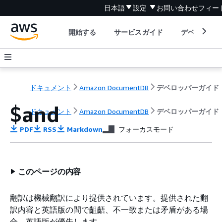
日本語
設定
お問い合わせ
フィー
開始する
サービスガイド
デベロッパ
ドキュメント
Amazon DocumentDB
デベロッパーガイド
$and
ドキュメント
Amazon DocumentDB
デベロッパーガイド
PDF
RSS
Markdown
フォーカスモード
このページの内容
翻訳は機械翻訳により提供されています。提供された翻
訳内容と英語版の間で齟齬、不一致または矛盾がある場
合、英語版が優先します。