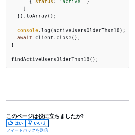
{
status
: 
'active'
 }

    ]

  }).toArray();

console
.log(activeUsersOlderThan18);

await
 client.close();

}

findActiveUsersOlderThan18();
このページは役に立ちましたか?
はい
いいえ
フィードバックを送信