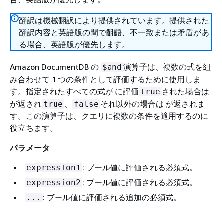
翻訳は機械翻訳により提供されています。提供された
翻訳内容と英語版の間で齟齬、不一致または矛盾があ
る場合、英語版が優先します。
Amazon DocumentDB の
演算子は、複数の式を組
$and
み合わせて 1 つの条件として評価するために使用しま
す。指定されたすべての式が に評価
された場合は
true
が返され
、
それ以外の場合は が返されま
true
false
す。この演算子は、クエリに複数の条件を適用するのに
役立ちます。
パラメータ
: ブール値に評価される必須式。
expression1
: ブール値に評価される必須式。
expression2
: ブール値に評価される追加の必須式。
...