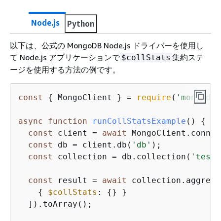
Node.js
Python
以下は、公式の MongoDB Node.js ドライバーを使用し
て Node.js アプリケーションで
集約ステ
$collStats
ージを使用する方法の例です。
const
{
 MongoClient } = 
require
(
'mongodb'
async
function
runCollStatsExample
(
) 
{
const
 client = 
await
 MongoClient.connec
const
 db = client.db(
'db'
);

const
 collection = db.collection(
'test'
const
 result = 
await
 collection.aggrega
{
$collStats
: 
{
} }

  ]).toArray();
