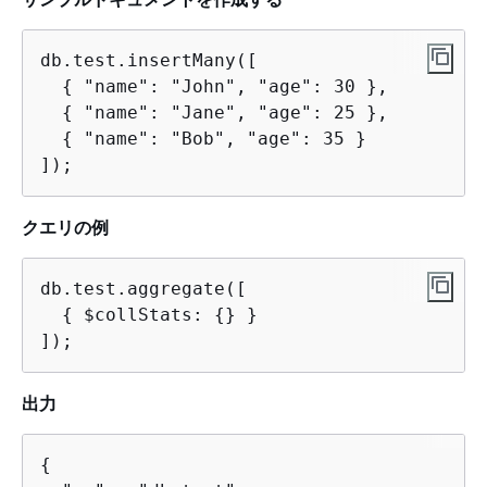
db.test.insertMany([

{
 "name": "John", "age": 30 },

{
 "name": "Jane", "age": 25 },

{
 "name": "Bob", "age": 35 }

]);
クエリの例
db.test.aggregate([

{
 $collStats: 
{
} }

]);
出力
{