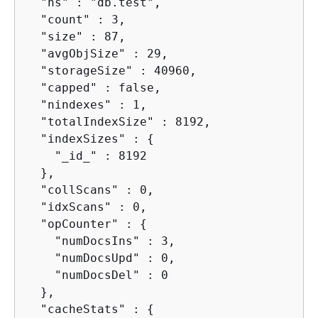
  "ns" : "db.test",

  "count" : 3,

  "size" : 87,

  "avgObjSize" : 29,

  "storageSize" : 40960,

  "capped" : false,

  "nindexes" : 1,

  "totalIndexSize" : 8192,

  "indexSizes" : 
{
    "_id_" : 8192

  },

  "collScans" : 0,

  "idxScans" : 0,

  "opCounter" : 
{
    "numDocsIns" : 3,

    "numDocsUpd" : 0,

    "numDocsDel" : 0

  },

  "cacheStats" : 
{