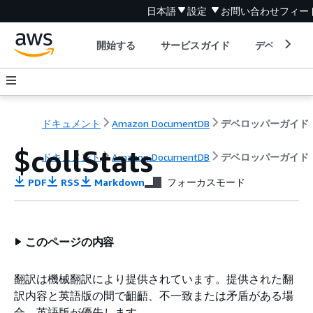
日本語
設定
お問い合わせ
フィー
開始する
サービスガイド
デベロッパ
ドキュメント
Amazon DocumentDB
デベロッパーガイド
$collStats
ドキュメント
Amazon DocumentDB
デベロッパーガイド
PDF
RSS
Markdown
フォーカスモード
このページの内容
翻訳は機械翻訳により提供されています。提供された翻
訳内容と英語版の間で齟齬、不一致または矛盾がある場
合、英語版が優先します。