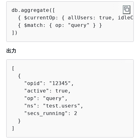
db.aggregate([

{
 $currentOp: 
{
 allUsers: true, idleCon
{
 $match: 
{
 op: "query" } }

])
出力
[

{
    "opid": "12345",

    "active": true,

    "op": "query",

    "ns": "test.users",

    "secs_running": 2

  }

]