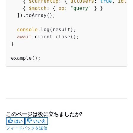
{
$currentOp
: 
{
allUsers
: 
true
, 
idleC
{
$match
: 
{
op
: 
"query"
 } }

  ]).toArray();

console
.log(result);

await
 client.close();

}

example();
このページは役に立ちましたか?
はい
いいえ
フィードバックを送信