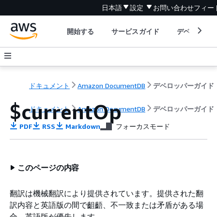
日本語
設定
お問い合わせ
フィー
開始する
サービスガイド
デベロッパ
ドキュメント
Amazon DocumentDB
デベロッパーガイド
$currentOp
ドキュメント
Amazon DocumentDB
デベロッパーガイド
PDF
RSS
Markdown
フォーカスモード
このページの内容
翻訳は機械翻訳により提供されています。提供された翻
訳内容と英語版の間で齟齬、不一致または矛盾がある場
合、英語版が優先します。