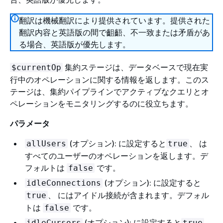
翻訳は機械翻訳により提供されています。提供された
翻訳内容と英語版の間で齟齬、不一致または矛盾があ
る場合、英語版が優先します。
集約ステージは、データベースで現在実
$currentOp
行中のオペレーションに関する情報を返します。このス
テージは、集約パイプラインでアクティブなクエリとオ
ペレーションをモニタリングするのに役立ちます。
パラメータ
(オプション): に設定すると
、 は
allUsers
true
すべてのユーザーのオペレーションを返します。デ
フォルトは
です。
false
(オプション): に設定すると
idleConnections
、 にはアイドル接続が含まれます。デフォル
true
トは
です。
false
(オプション): に設定すると
、
idleCursors
true