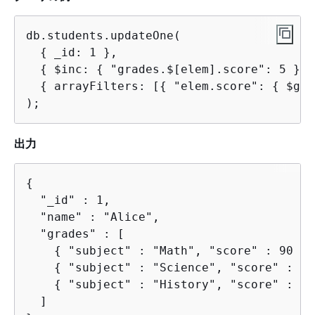
db.students.updateOne(

{
 _id: 1 },

{
 $inc: 
{
 "grades.$[elem].score": 5 } },
{
 arrayFilters: [
{
 "elem.score": 
{
 $gte
);
出力
{
  "_id" : 1,

  "name" : "Alice",

  "grades" : [

{
 "subject" : "Math", "score" : 90 },

{
 "subject" : "Science", "score" : 97 
{
 "subject" : "History", "score" : 78 
  ]
