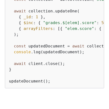
await
 collection.updateOne(

{
_id
: 
1
 },

{
$inc
: 
{
"grades.$[elem].score"
: 
5
 }
{
arrayFilters
: [
{
"elem.score"
: 
{
$g
  );

const
 updatedDocument = 
await
 collectio
console
.log(updatedDocument);

await
 client.close();

}

updateDocument();