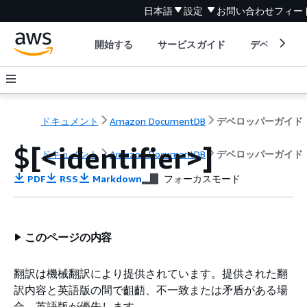
日本語
設定
お問い合わせ
フィー
開始する
サービスガイド
デベロッパ
ドキュメント
Amazon DocumentDB
デベロッパーガイド
$[<identifier>]
ドキュメント
Amazon DocumentDB
デベロッパーガイド
PDF
RSS
Markdown
フォーカスモード
このページの内容
翻訳は機械翻訳により提供されています。提供された翻
訳内容と英語版の間で齟齬、不一致または矛盾がある場
合、英語版が優先します。