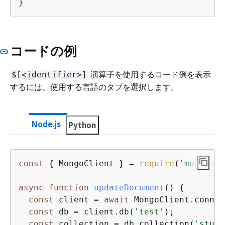
}
コードの例
演算子を使用するコード例を表示
$[<identifier>]
するには、使用する言語のタブを選択します。
Node.js
Python
const
{
 MongoClient } = 
require
(
'mongodb'
async
function
updateDocument
(
) 
{
const
 client = 
await
 MongoClient.connec
const
 db = client.db(
'test'
);

const
 collection = db.collection(
'stude