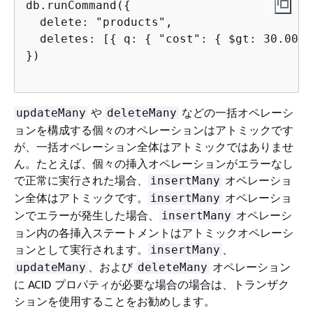
db.runCommand(
{
  delete: "products",

  deletes: [
{
 q: 
{
 "cost": 
{
 $gt: 30.00 }
})

や
などの一括オペレーシ
updateMany
deleteMany
ョンを構成する個々のオペレーションはアトミックです
が、一括オペレーション全体はアトミックではありませ
ん。たとえば、個々の挿入オペレーションがエラーなし
で正常に実行された場合、
オペレーショ
insertMany
ン全体はアトミックです。
オペレーショ
insertMany
ンでエラーが発生した場合、
オペレーシ
insertMany
ョン内の各挿入ステートメントはアトミックオペレーシ
ョンとして実行されます。
、
insertMany
、および
オペレーション
updateMany
deleteMany
に ACID プロパティが必要な場合の場合は、トランザク
ションを使用することをお勧めします。