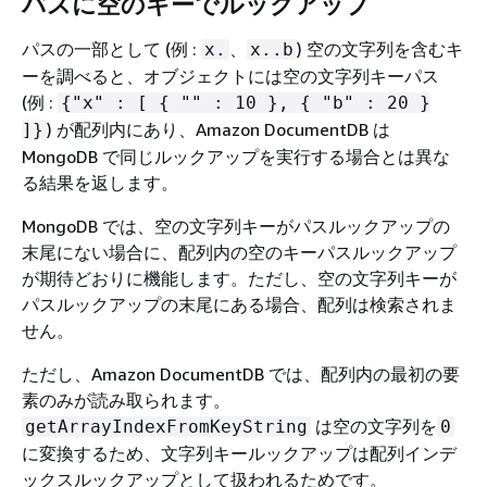
パスに空のキーでルックアップ
パスの一部として (例 :
、
) 空の文字列を含むキ
x.
x..b
ーを調べると、オブジェクトには空の文字列キーパス
(例 :
{
"x" : [
{
"" : 10 },
{
"b" : 20 }
) が配列内にあり、Amazon DocumentDB は
]}
MongoDB で同じルックアップを実行する場合とは異な
る結果を返します。
MongoDB では、空の文字列キーがパスルックアップの
末尾にない場合に、配列内の空のキーパスルックアップ
が期待どおりに機能します。ただし、空の文字列キーが
パスルックアップの末尾にある場合、配列は検索されま
せん。
ただし、Amazon DocumentDB では、配列内の最初の要
素のみが読み取られます。
は空の文字列を
getArrayIndexFromKeyString
0
に変換するため、文字列キールックアップは配列インデ
ックスルックアップとして扱われるためです。