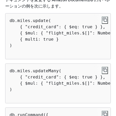
ーションの例を次に示します。
db.miles.update(

{
 "credit_card": 
{
 $eq: true } },

{
 $mul: 
{
 "flight_miles.$[]": NumberI
{
 multi: true }

)

db.miles.updateMany(

{
 "credit_card": 
{
 $eq: true } }, 

{
 $mul: 
{
 "flight_miles.$[]": NumberI
)

db.runCommand(
{