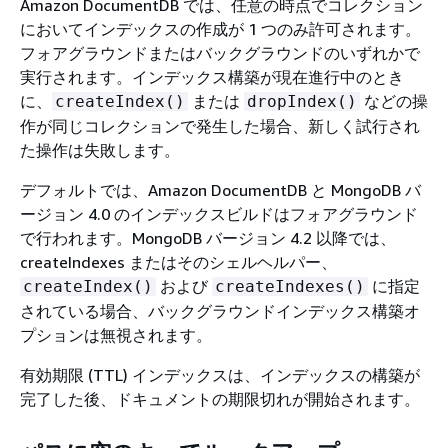
Amazon DocumentDB では、任意の時点でコレクション
においてインデックスの作成が 1 つのみ許可されます。
フォアグラウンドまたはバックグラウンドのいずれかで
実行されます。インデックス構築が現在進行中のとき
に、
または
などの操
createIndex()
dropIndex()
作が同じコレクションで発生した場合、新しく試行され
た操作は失敗します。
デフォルトでは、Amazon DocumentDB と MongoDB バ
ージョン 4.0 のインデックスビルドはフォアグラウンド
で行われます。MongoDB バージョン 4.2 以降では、
createIndexes またはそのシェルヘルパー、
および
に指定
createIndex()
createIndexes()
されている場合、バックグラウンドインデックス構築オ
プションは無視されます。
有効期限 (TTL) インデックスは、インデックスの構築が
完了した後、ドキュメントの期限切れが開始されます。