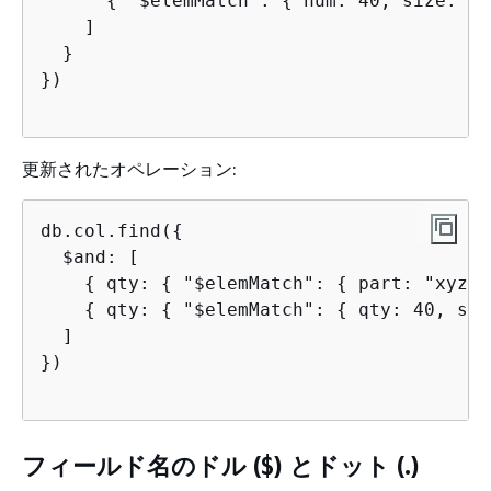
{
 "$elemMatch": 
{
 num: 40, size: "X
    ]

  }

})

更新されたオペレーション:
db.col.find(
{
  $and: [

{
 qty: 
{
 "$elemMatch": 
{
 part: "xyz",
{
 qty: 
{
 "$elemMatch": 
{
 qty: 40, siz
  ]

})

フィールド名のドル ($) とドット (.)