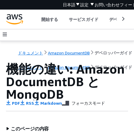
日本語
設定
お問い合わせ
フィー
開始する
サービスガイド
デベロッパ
ドキュメント
Amazon DocumentDB
デベロッパーガイド
機能の違い: Amazon
ドキュメント
Amazon DocumentDB
デベロッパーガイド
DocumentDB と
MongoDB
PDF
RSS
Markdown
フォーカスモード
このページの内容