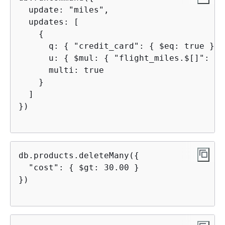
  update: "miles",

  updates: [

{
      q: 
{
 "credit_card": 
{
 $eq: true } },
      u: 
{
 $mul: 
{
 "flight_miles.$[]": Nu
      multi: true

    }

  ]

})

db.products.deleteMany(
{
  "cost": 
{
 $gt: 30.00 }

})
