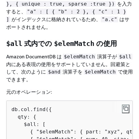
を入力
},
{
unique : true, sparse :true })
すると、
"a" : [
{
"b" : 2 },
{
"c" : 1 }
がインデックスに格納されているため、
はサ
]
"a.c"
ポートされません。
式内での
の使用
$all
$elemMatch
Amazon DocumentDB は
演算子が
$elemMatch
$all
内にある表現の使用をサポートしていません。回避策と
して、次のように
演算子を
で使用
$and
$elemMatch
できます。
元のオペレーション:
db.col.find(
{
  qty: 
{
    $all: [

{
 "$elemMatch": 
{
 part: "xyz", qty: