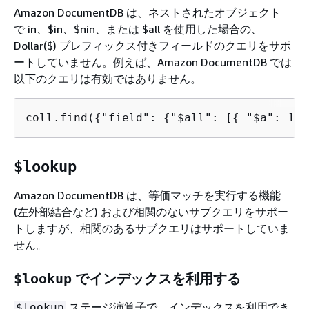
Amazon DocumentDB は、ネストされたオブジェクト
で in、$in、$nin、または $all を使用した場合の、
Dollar($) プレフィックス付きフィールドのクエリをサポ
ートしていません。例えば、Amazon DocumentDB では
以下のクエリは有効ではありません。
coll.find(
{
"field": 
{
"$all": [
{
 "$a": 1 }
$lookup
Amazon DocumentDB は、等価マッチを実行する機能
(左外部結合など) および相関のないサブクエリをサポー
トしますが、相関のあるサブクエリはサポートしていま
せん。
$lookup
でインデックスを利用する
ステージ演算子で、インデックスを利用でき
$lookup