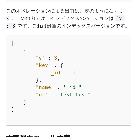
このオペレーションによる出力は、次のようになりま
す。この出力では、インデックスのバージョンは
"v"
です。これは最新のインデックスバージョンです。
: 3
[

{
"v"
 : 
3
,

"key"
 : 
{
"_id"
 : 
1
        },

"name"
 : 
"_id_"
,

"ns"
 : 
"test.test"
    }

]
