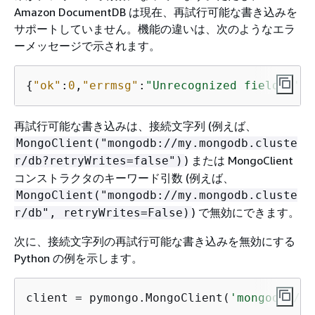
Amazon DocumentDB は現在、再試行可能な書き込みを
サポートしていません。機能の違いは、次のようなエラ
ーメッセージで示されます。
{
"ok"
:
0
,
"errmsg"
:
"Unrecognized field: 'tx
再試行可能な書き込みは、接続文字列 (例えば、
MongoClient("mongodb://my.mongodb.cluste
) または MongoClient
r/db?retryWrites=false")
コンストラクタのキーワード引数 (例えば、
MongoClient("mongodb://my.mongodb.cluste
) で無効にできます。
r/db", retryWrites=False)
次に、接続文字列の再試行可能な書き込みを無効にする
Python の例を示します。
client = pymongo.MongoClient(
'mongodb://
<