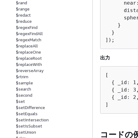
      near
$rand
$range
      dist
$redact
      spher
$reduce
    }

$regexFind
  }

$regexFindAll
]);
$regexMatch
$replaceAll
$replaceOne
出力
$replaceRoot
$replaceWith
$reverseArray
[

$rtrim
{
 _id: 1
$sample
$search
{
 _id: 3
$second
{
 _id: 2
$set
]
$setDifference
$setEquals
$setIntersection
$setIsSubset
$setUnion
コードの