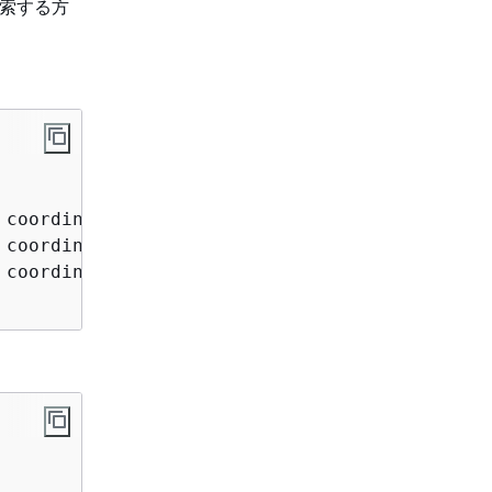
索する方
 coordinates: [-122.4, 37.8] } },

 coordinates: [-122.5, 37.7] } },

 coordinates: [-122.3, 37.9] } }
