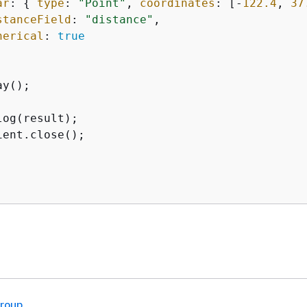
ar
: 
{
type
: 
"Point"
, 
coordinates
: [-
122.4
, 
37
stanceField
: 
"distance"
,

herical
: 
true
y();

log(result);

ient.close();

roup