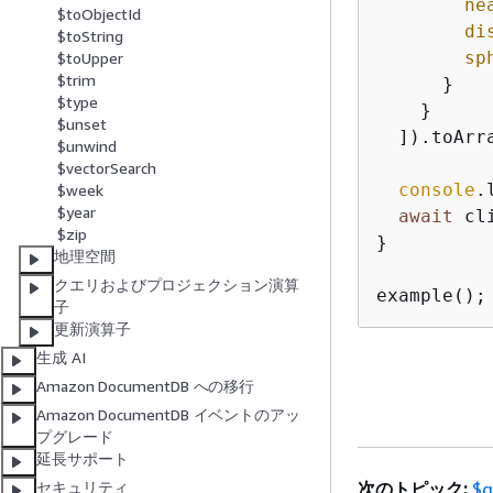
ne
$toObjectId
di
$toString
sp
$toUpper
$trim
      }

$type
    }

$unset
  ]).toArra
$unwind
$vectorSearch
console
.
$week
$year
await
 cl
$zip
}

地理空間
クエリおよびプロジェクション演算
example();
子
更新演算子
生成 AI
Amazon DocumentDB への移行
Amazon DocumentDB イベントのアッ
プグレード
延長サポート
次のトピック:
$g
セキュリティ