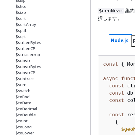
$skip
$slice
集約
$geoNear
$size
択します。
$sort
$sortArray
$split
$sqrt
Node.js
$strLenBytes
$strLenCP
$strcasecmp
$substr
const
{
 Mo
$substrBytes
$substrCP
async
func
$subtract
$sum
const
 cl
$switch
const
 db
$toBool
const
 co
$toDate
$toDecimal
const
 re
$toDouble
$toInt
{
$toLong
$geo
$toLower