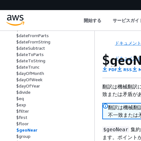
$convert
$count
$currentOp
開始する
サービスガイ
$dateAdd
$dateDiff
$dateFromParts
$dateFromString
ドキュメン
$dateSubtract
$dateToParts
$geoN
ドキュメン
$dateToString
$dateTrunc
PDF
RSS
M
$dayOfMonth
$dayOfWeek
$dayOfYear
翻訳は機械翻訳
$divide
致または矛盾が
$eq
$exp
翻訳は機械翻
$filter
不一致または
$first
$floor
集約
$geoNear
$geoNear
$group
ます。ポイント