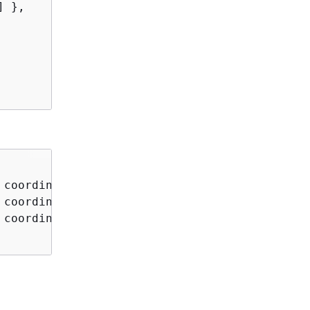
 },

 coordinates: [ -122.4, 37.8 ] }, distance: 0 
 coordinates: [ -122.3, 37.9 ] }, distance: 13
 coordinates: [ -122.5, 37.7 ] }, distance: 15