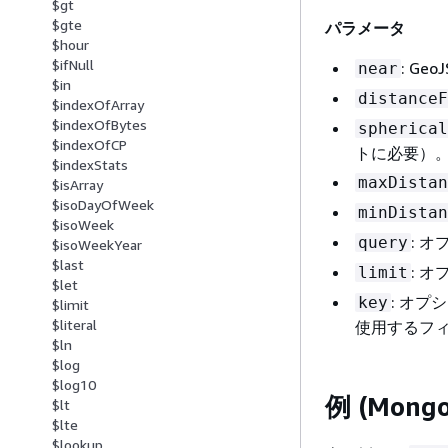
$gt
$gte
パラメータ
$hour
$ifNull
: G
near
$in
distanceF
$indexOfArray
$indexOfBytes
spherical
$indexOfCP
トに必要）
$indexStats
maxDistan
$isArray
$isoDayOfWeek
minDistan
$isoWeek
: 
query
$isoWeekYear
$last
: 
limit
$let
: オ
key
$limit
$literal
使用するフ
$ln
$log
$log10
例 (Mong
$lt
$lte
$lookup