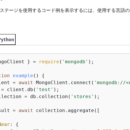
ステージを使用するコード例を表示するには、使用する言語の
Python
ngoClient } = 
require
(
'mongodb'
);

tion
example
(
) 
{
ient = 
await
 MongoClient.connect(
'mongodb://<
 = client.db(
'test'
);

llection = db.collection(
'stores'
);

sult = 
await
 collection.aggregate([

Near
: 
{