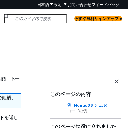
日本語
設定
お問い合わせ
フィードバック
今すぐ無料サインアップ »
齟齬、不一
このページの内容
で齟齬、
例 (MongoDB シェル)
コードの例
トを返し
このページは役に立ちました