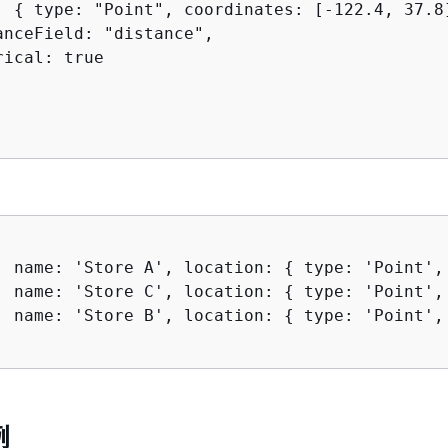
: 
{
 type: "Point", coordinates: [-122.4, 37.8]
anceField: "distance",

ical: true

, name: 'Store A', location: 
{
 type: 'Point',
, name: 'Store C', location: 
{
 type: 'Point',
, name: 'Store B', location: 
{
 type: 'Point',
例