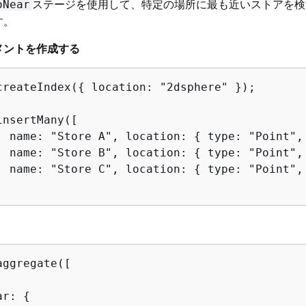
ステージを使用して、特定の場所に最も近いストアを検
oNear
す。
メントを作成する
createIndex(
{
 location: "2dsphere" });

nsertMany([

, name: "Store A", location: 
{
 type: "Point",
, name: "Store B", location: 
{
 type: "Point",
, name: "Store C", location: 
{
 type: "Point",
ggregate([

ar: 
{