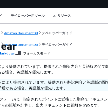
ド
デベロッパー用ツール
AI リソース
ト
Amazon DocumentDB
デベロッパーガイド
ear
ト
Amazon DocumentDB
デベロッパーガイド
arkdown
フォーカスモード
により提供されています。提供された翻訳内容と英語版の間で
ある場合、英語版が優先します。
訳により提供されています。提供された翻訳内容と英語版の間
矛盾がある場合、英語版が優先します。
ステージは、指定されたポイントに近接した順序でドキュメン
からの距離を計算し、出力ドキュメントに距離を含めます。