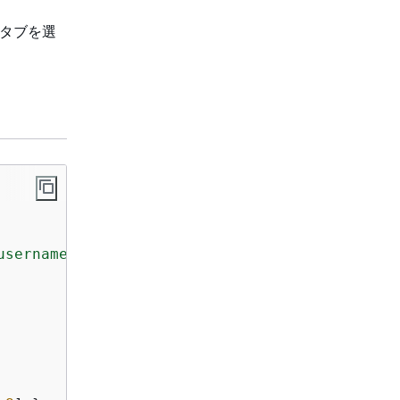
タブを選
username>:<password>@<cluster-endpoint>:27017