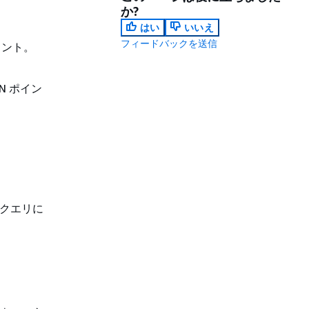
か?
はい
いいえ
フィードバックを送信
イント。
N ポイン
間クエリに