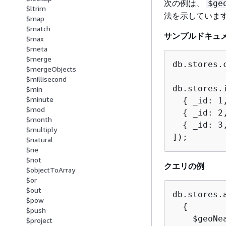
次の例は、
$ge
$ltrim
法を示していま
$map
$match
サンプルドキュ
$max
$meta
$merge
db.stores.
$mergeObjects
$millisecond
db.stores.i
$min
$minute
{
 _id: 1
$mod
{
 _id: 2
$month
{
 _id: 3
$multiply
]);
$natural
$ne
$not
クエリの例
$objectToArray
$or
$out
db.stores.a
$pow
{
$push
    $geoNe
$project