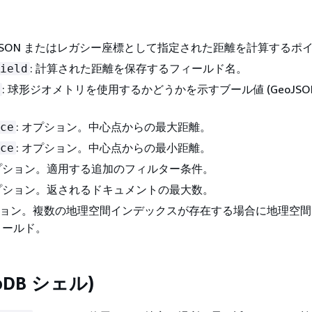
eoJSON またはレガシー座標として指定された距離を計算するポ
: 計算された距離を保存するフィールド名。
ield
: 球形ジオメトリを使用するかどうかを示すブール値 (GeoJSO
。
: オプション。中心点からの最大距離。
ce
: オプション。中心点からの最小距離。
ce
オプション。適用する追加のフィルター条件。
オプション。返されるドキュメントの最大数。
プション。複数の地理空間インデックスが存在する場合に地理空
ィールド。
oDB シェル)