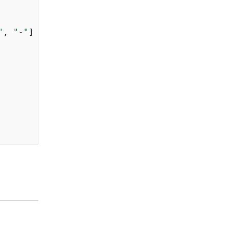
"
, 
"-"
] } } }
