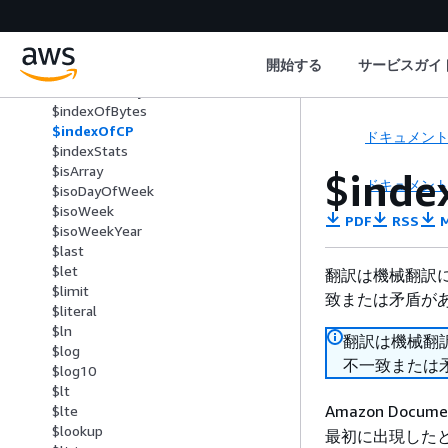
$gte
$hour
$ifNull
開始する
サービスガイ
$in
$indexOfArray
$indexOfBytes
$indexOfCP
ドキュメン
$indexStats
$isArray
$inde
ドキュメン
$isoDayOfWeek
$isoWeek
PDF
RSS
M
$isoWeekYear
$last
$let
翻訳は機械翻訳
$limit
致または矛盾が
$literal
$ln
翻訳は機械翻
$log
不一致または
$log10
$lt
Amazon Docum
$lte
$lookup
最初に出現したと