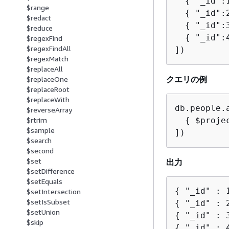
{
 "_id":
$range
{
 "_id":
$redact
{
 "_id":
$reduce
{
 "_id":
$regexFind
$regexFindAll
])
$regexMatch
$replaceAll
クエリの例
$replaceOne
$replaceRoot
$replaceWith
db.people.a
$reverseArray
{
 $proje
$rtrim
$sample
])
$search
$second
$set
出力
$setDifference
$setEquals
{
$setIntersection
$setIsSubset
{
$setUnion
{
$skip
{
 "_id" : 