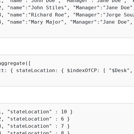
1, "name":"John Doe", "Manager":"Jane Doe", "
2, "name":"John Stiles", "Manager":"Jane Doe"
3, "name":"Richard Roe", "Manager":"Jorge Sou
4, "name":"Mary Major", "Manager":"Jane Doe",
ggregate([

ct: 
{
 stateLocation: 
{
 $indexOfCP: [ "$Desk", 
4, "stateLocation" : 8 }