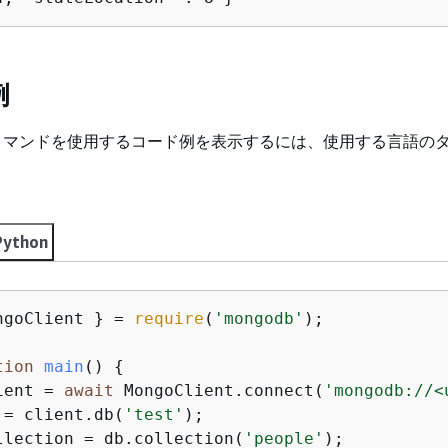
例
マンドを使用するコード例を表示するには、使用する言語の
Python
ngoClient } = 
require
(
'mongodb'
);

tion
main
(
) 
{
ient = 
await
 MongoClient.connect(
'mongodb://<
 = client.db(
'test'
);

llection = db.collection(
'people'
);
