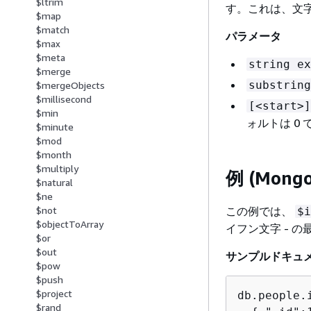
$ltrim
す。これは、文
$map
$match
パラメータ
$max
$meta
string ex
$merge
substring
$mergeObjects
$millisecond
[<start>]
$min
ォルトは 0 
$minute
$mod
$month
$multiply
例 (Mong
$natural
$ne
この例では、
$not
$i
$objectToArray
イフン文字 - 
$or
$out
サンプルドキュ
$pow
$push
$project
db.people.i
$rand