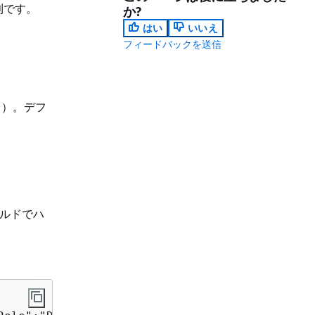
利です。
か?
はい
いいえ
フィードバックを送信
ス）。デフ
ールドでハ