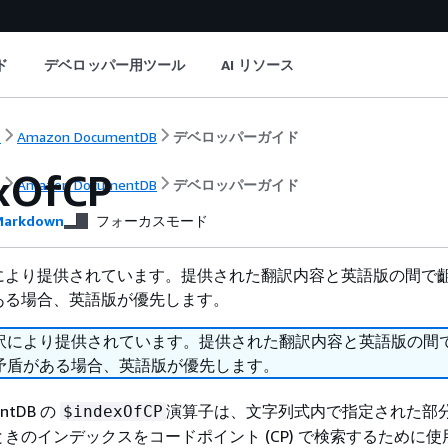
ド
デベロッパー用ツール
AI リソース
ト
Amazon DocumentDB
デベロッパーガイド
xOfCP
ト
Amazon DocumentDB
デベロッパーガイド
arkdown
フォーカスモード
により提供されています。提供された翻訳内容と英語版の間で
ある場合、英語版が優先します。
訳により提供されています。提供された翻訳内容と英語版の間
矛盾がある場合、英語版が優先します。
entDB の
演算子は、文字列式内で指定された部
$indexOfCP
きのインデックスをコードポイント (CP) で検索するために使