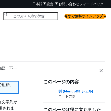
日本語
設定
お問い合わせ
フィードバック
今すぐ無料サインアップ »
齟齬、不一
このページの内容
で齟齬、
例 (MongoDB シェル)
コードの例
分文字列が
用されま
このページは役に立ちました