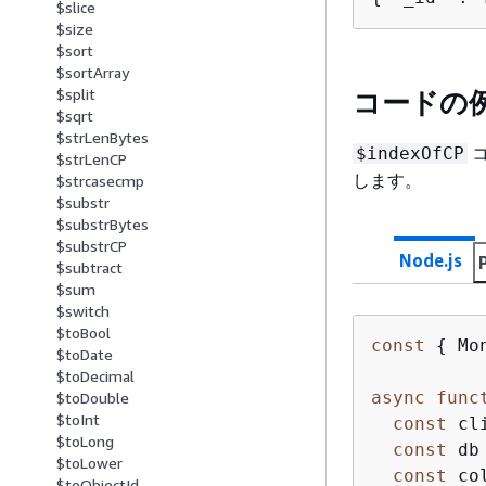
$slice
$size
$sort
$sortArray
$split
コードの
$sqrt
$strLenBytes
コ
$indexOfCP
$strLenCP
します。
$strcasecmp
$substr
$substrBytes
$substrCP
Node.js
$subtract
$sum
$switch
$toBool
const
{
 Mo
$toDate
$toDecimal
async
func
$toDouble
$toInt
const
 cl
$toLong
const
 db
$toLower
const
 co
$toObjectId