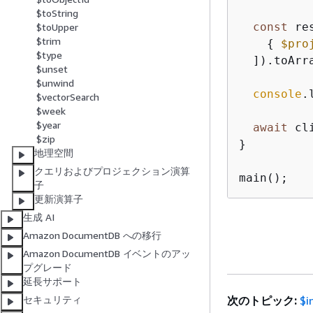
$toString
const
 re
$toUpper
$trim
{
$pro
$type
  ]).toArra
$unset
$unwind
console
.
$vectorSearch
$week
$year
await
 cl
$zip
}

地理空間
クエリおよびプロジェクション演算
main();
子
更新演算子
生成 AI
Amazon DocumentDB への移行
Amazon DocumentDB イベントのアッ
プグレード
延長サポート
次のトピック:
$i
セキュリティ