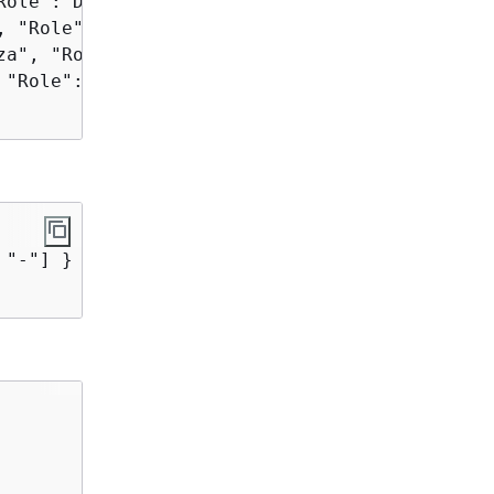
Role":"Developer", "Desk": "Düsseldorf-BVV-021
, "Role":"Manager", "Desk": "Munich-HGG-32a"},
za", "Role":"Product", "Desk": "Cologne-ayu-89
 "Role":"Solution Architect", "Desk": "Dortmun
"-"] } } }
