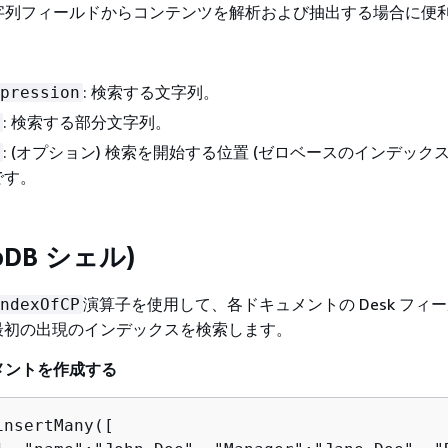
字列フィールドからコンテンツを解析および抽出する場合に便
: 検索する文字列。
pression
: 検索する部分文字列。
: (オプション) 検索を開始する位置 (ゼロベースのインデック
です。
oDB シェル)
演算子を使用して、各ドキュメントの Desk フィ
ndexOfCP
の最初の出現のインデックスを検索します。
メントを作成する
nsertMany([
