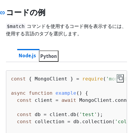
コードの例
コマンドを使用するコード例を表示するには、
$match
使用する言語のタブを選択します。
Node.js
Python
const
{
 MongoClient } = 
require
(
'mongodb'
async
function
example
(
) 
{
const
 client = 
await
 MongoClient.connec
const
 db = client.db(
'test'
);

const
 collection = db.collection(
'colle