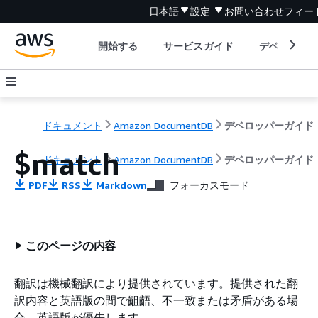
日本語
設定
お問い合わせ
フィー
開始する
サービスガイド
デベロッパ
ドキュメント
Amazon DocumentDB
デベロッパーガイド
$match
ドキュメント
Amazon DocumentDB
デベロッパーガイド
PDF
RSS
Markdown
フォーカスモード
このページの内容
翻訳は機械翻訳により提供されています。提供された翻
訳内容と英語版の間で齟齬、不一致または矛盾がある場
合、英語版が優先します。