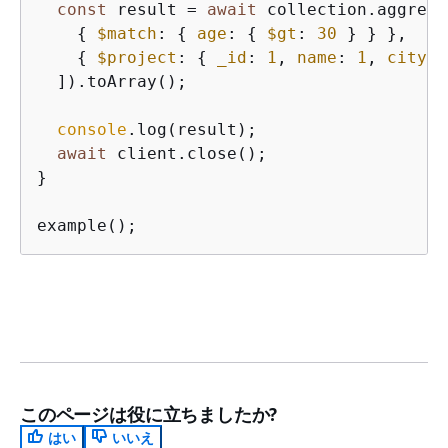
const
 result = 
await
 collection.aggrega
{
$match
: 
{
age
: 
{
$gt
: 
30
 } } },

{
$project
: 
{
_id
: 
1
, 
name
: 
1
, 
city
: 
  ]).toArray();

console
.log(result);

await
 client.close();

}

example();
このページは役に立ちましたか?
はい
いいえ