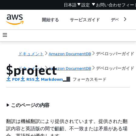
日本語
設定
お問い合わせ
フィー
開始する
サービスガイド
デベロッパ
ドキュメント
Amazon DocumentDB
デベロッパーガイド
$project
ドキュメント
Amazon DocumentDB
デベロッパーガイド
PDF
RSS
Markdown
フォーカスモード
このページの内容
翻訳は機械翻訳により提供されています。提供された翻
訳内容と英語版の間で齟齬、不一致または矛盾がある場
合、英語版が優先します。