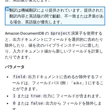
翻訳は機械翻訳により提供されています。提供された
翻訳内容と英語版の間で齟齬、不一致または矛盾があ
る場合、英語版が優先します。
Amazon DocumentDB の
演算子を使用する
$project
と、出力ドキュメントにフィールドを選択的に含めたり
除外したり、値を次のパイプラインステージに渡した
り、入力ドキュメント値から新しいフィールドを計算し
たりできます。
パラメータ
: 出力ドキュメントに含めるか除外するフィ
field
ールドは、フィールドパス (例：「a.b.c」) にするこ
とができます。
または
: 出力に フィールドが含まれます。
1
true
または
: 出力から フィールドを除外しま
0
false
す。