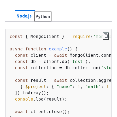
Node.js
Python
const
{
 MongoClient } = 
require
(
'mongodb'
async
function
example
(
) 
{
const
 client = 
await
 MongoClient.connec
const
 db = client.db(
'test'
);

const
 collection = db.collection(
'stude
const
 result = 
await
 collection.aggrega
{
$project
: 
{
"name"
: 
1
, 
"math"
: 
1
 } 
  ]).toArray();

console
.log(result);

await
 client.close();
