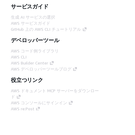
サービスガイド
生成 AI サービスの選択
AWS サービスガイド
GitHub 上の AWS CLI チュートリアル
デベロッパーツール
AWS コード例ライブラリ
AWS CLI
AWS Builder Center
AWS デベロッパーツールブログ
役立つリンク
AWS ドキュメント MCP サーバーをダウンロー
ド
AWS コンソールにサインイン
AWS re:Post
プライバシー
サイト規約
Cookie の設定
© 2026, Amazon Web Services, Inc. or its