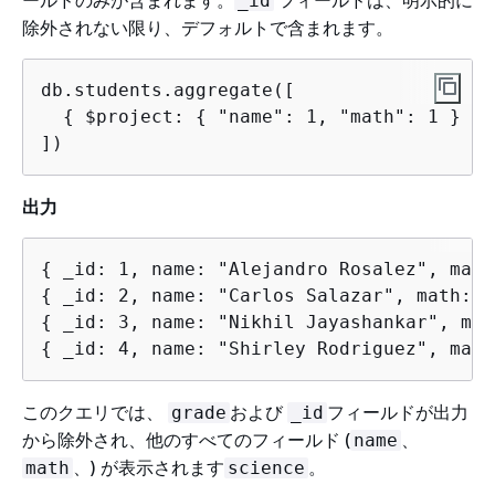
_id
除外されない限り、デフォルトで含まれます。
db.students.aggregate([

{
 $project: 
{
 "name": 1, "math": 1 } }

])
出力
{
{
{
{
 _id: 4, name: "Shirley Rodriguez", math
このクエリでは、
および
フィールドが出力
grade
_id
から除外され、他のすべてのフィールド (
、
name
、) が表示されます
。
math
science