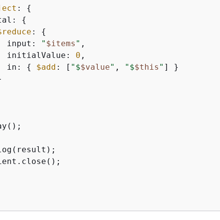
ject
: 
{
tal: 
{
$reduce
: 
{
  input: 
"
$items
"
,

  initialValue: 
0
,

  in: 
{
$add
: [
"$
$value
"
, 
"$
$this
"
] }



y();

og(result);

ent.close();
