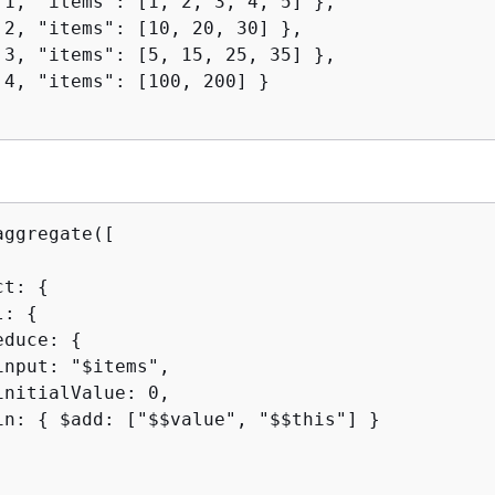
 1, "items": [1, 2, 3, 4, 5] },

 2, "items": [10, 20, 30] },

 3, "items": [5, 15, 25, 35] },

 4, "items": [100, 200] }

ggregate([

ct: 
{
l: 
{
educe: 
{
nput: "$items",

nitialValue: 0,

in: 
{
 $add: ["$$value", "$$this"] }
