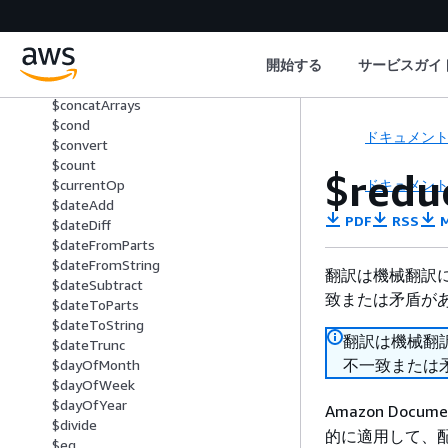
$ceil
$changeStream
$cmp
開始する
サービスガイ
$collStats
$concat
$concatArrays
$cond
ドキュメン
$convert
$count
$redu
ドキュメン
$currentOp
$dateAdd
PDF
RSS
M
$dateDiff
$dateFromParts
$dateFromString
翻訳は機械翻訳
$dateSubtract
致または矛盾が
$dateToParts
$dateToString
翻訳は機械翻
$dateTrunc
不一致または
$dayOfMonth
$dayOfWeek
$dayOfYear
Amazon Docume
$divide
的に適用して、配
$eq