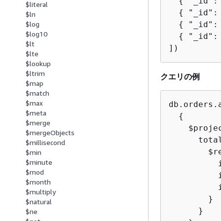
{
 "_id":
$literal
{
 "_id":
$ln
{
 "_id":
$log
$log10
{
 "_id":
$lt
])
$lte
$lookup
$ltrim
クエリの例
$map
$match
$max
db.orders.a
$meta
{
$merge
    $proje
$mergeObjects
      tota
$millisecond
        $r
$min
$minute
          i
$mod
          i
$month
          
$multiply
        }

$natural
      }

$ne