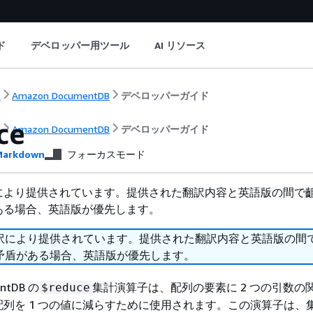
ド
デベロッパー用ツール
AI リソース
ト
Amazon DocumentDB
デベロッパーガイド
ce
ト
Amazon DocumentDB
デベロッパーガイド
arkdown
フォーカスモード
により提供されています。提供された翻訳内容と英語版の間で
ある場合、英語版が優先します。
訳により提供されています。提供された翻訳内容と英語版の間
矛盾がある場合、英語版が優先します。
ntDB の
集計演算子は、配列の要素に 2 つの引数の
$reduce
列を 1 つの値に減らすために使用されます。この演算子は、