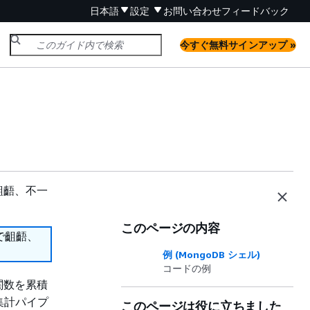
日本語
設定
お問い合わせ
フィードバック
今すぐ無料サインアップ »
齟齬、不一
このページの内容
で齟齬、
例 (MongoDB シェル)
コードの例
関数を累積
集計パイプ
このページは役に立ちました