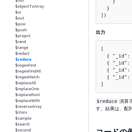
$not
    }

$objectToArray
  }

$or
])
$out
$pow
$push
出力
$project
$rand
$range
[

$redact
{
 "_id":
$reduce
{
 "_id":
$regexFind
{
 "_id":
$regexFindAll
{
 "_id":
$regexMatch
$replaceAll
]
$replaceOne
$replaceRoot
$replaceWith
演算
$reduce
$reverseArray
す。結果は、配
$rtrim
$sample
$search
コードの
$second