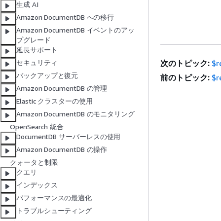
生成 AI
Amazon DocumentDB への移行
Amazon DocumentDB イベントのアッ
プグレード
延長サポート
次のトピック:
$r
セキュリティ
バックアップと復元
前のトピック:
$r
Amazon DocumentDB の管理
Elastic クラスターの使用
Amazon DocumentDB のモニタリング
OpenSearch 統合
DocumentDB サーバーレスの使用
Amazon DocumentDB の操作
クォータと制限
クエリ
インデックス
パフォーマンスの最適化
トラブルシューティング