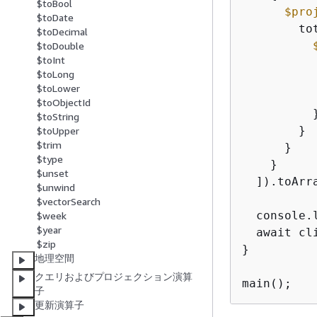
$toBool
$pro
$toDate
        to
$toDecimal
$toDouble
$toInt
          
$toLong
          
$toLower
          
$toObjectId
          }
$toString
        }

$toUpper
$trim
      }

$type
    }

$unset
  ]).toArra
$unwind
$vectorSearch
  console.l
$week
$year
  await cli
$zip
}

地理空間
クエリおよびプロジェクション演算
main();
子
更新演算子