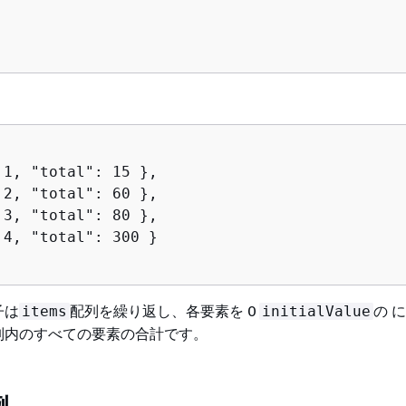
 1, "total": 15 },

 2, "total": 60 },

 3, "total": 80 },

 4, "total": 300 }

子は
配列を繰り返し、各要素を 0
の 
items
initialValue
列内のすべての要素の合計です。
例