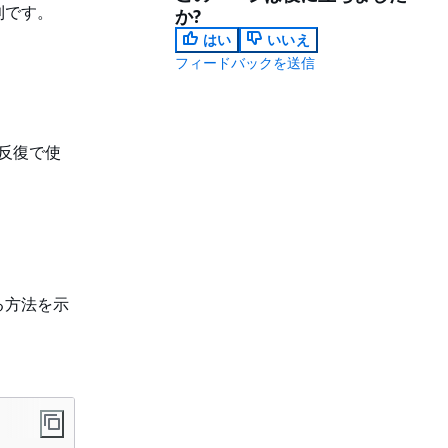
利です。
か?
はい
いいえ
フィードバックを送信
反復で使
る方法を示