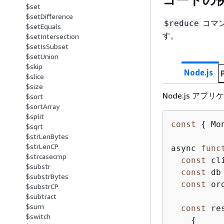
$set
$setDifference
コマ
$reduce
$setEquals
す。
$setIntersection
$setIsSubset
$setUnion
$skip
Node.js
$slice
$size
Node.js アプ
$sort
$sortArray
$split
const
{
 Mo
$sqrt
$strLenBytes
$strLenCP
async 
func
$strcasecmp
const
 cl
$substr
const
 db
$substrBytes
const
 or
$substrCP
$subtract
$sum
const
 re
$switch
{