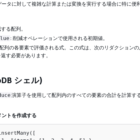
データに対して複雑な計算または変換を実行する場合に特に便
削減する配列。
: 削減オペレーションで使用される初期値。
lue
配列の各要素で評価される式。この式は、次のリダクションの
を返す必要があります。
oDB シェル)
演算子を使用して配列内のすべての要素の合計を計算す
duce
メントを作成する
nsertMany([
