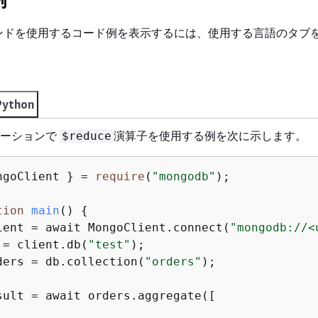
ンドを使用するコード例を表示するには、使用する言語のタブ
Python
リケーションで
演算子を使用する例を次に示します。
$reduce
ngoClient } = 
require
(
"mongodb"
);

tion
main
(
) 
{
ient = await MongoClient.connect(
"mongodb://<
 = client.db(
"test"
);

ders = db.collection(
"orders"
);

sult = await orders.aggregate([
