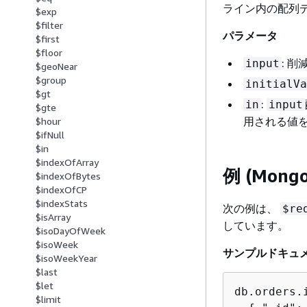
ライン内の配列
$exp
$filter
パラメータ
$first
$floor
: 
input
$geoNear
$group
initialVa
$gt
:
in
input
$gte
用される値
$hour
$ifNull
$in
$indexOfArray
例 (Mong
$indexOfBytes
$indexOfCP
$indexStats
次の例は、
$re
$isArray
しています。
$isoDayOfWeek
$isoWeek
サンプルドキュ
$isoWeekYear
$last
$let
db.orders.i
$limit