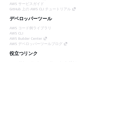
AWS サービスガイド
GitHub 上の AWS CLI チュートリアル
デベロッパーツール
AWS コード例ライブラリ
AWS CLI
AWS Builder Center
AWS デベロッパーツールブログ
役立つリンク
AWS ドキュメント MCP サーバーをダウンロー
ド
AWS コンソールにサインイン
AWS re:Post
プライバシー
サイト規約
Cookie の設定
© 2026, Amazon Web Services, Inc. or its
affiliates.All rights reserved.
日本語