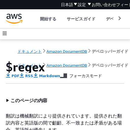
日本語
設定
お問い合わせ
フィー
開始する
サービスガイド
デベロッパ
ドキュメント
Amazon DocumentDB
デベロッパーガイド
$regex
ドキュメント
Amazon DocumentDB
デベロッパーガイド
PDF
RSS
Markdown
フォーカスモード
このページの内容
翻訳は機械翻訳により提供されています。提供された翻
訳内容と英語版の間で齟齬、不一致または矛盾がある場
合、英語版が優先します。