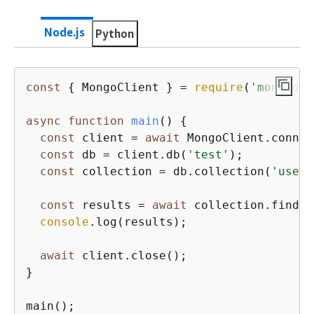
Node.js
Python
const
{
 MongoClient } = 
require
(
'mongodb'
async
function
main
(
) 
{
const
 client = 
await
 MongoClient.connec
const
 db = client.db(
'test'
);

const
 collection = db.collection(
'users
const
 results = 
await
 collection.find(
{
console
.log(results);

await
 client.close();

}

main();