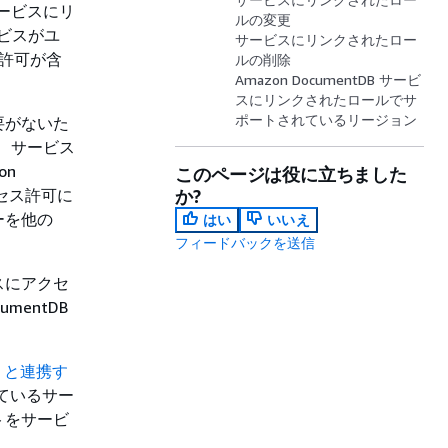
サービスにリ
ルの変更
ービスがユ
サービスにリンクされたロー
ス許可が含
ルの削除
Amazon DocumentDB サービ
スにリンクされたロールでサ
ポートされているリージョン
要がないた
 は、サービス
on
このページは役に立ちました
クセス許可に
か?
ーを他の
はい
いいえ
フィードバックを送信
スにアクセ
mentDB
M と連携す
ているサー
トをサービ