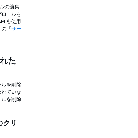
ロールの編集
がロールを
M を使用
」の「
サー
された
ールを削除
われていな
ールを削除
ルのクリ