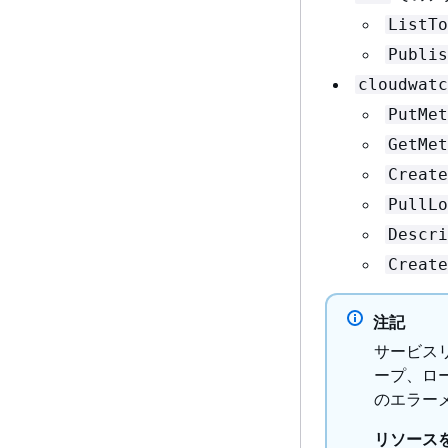
ListTo
Publis
cloudwatc
PutMet
GetMet
Create
PullLo
Descri
Create
注記
サービスリ
ープ、ロ
のエラー
リソース