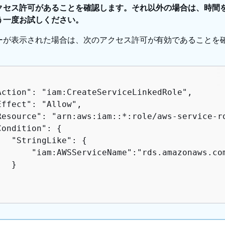
クセス許可があることを確認します。それ以外の場合は、時間
う一度お試しください。
ーが表示された場合は、次のアクセス許可が有効であることを
Action": "iam:CreateServiceLinkedRole",

Effect": "Allow",

Resource": "arn:aws:iam::*:role/aws-service-ro
Condition": 
{
   "StringLike": 
{
       "iam:AWSServiceName":"rds.amazonaws.com
  }
