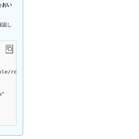
をおい
確認し
le/rds.amazonaws.com/AWSServiceRoleForRDS",

"
