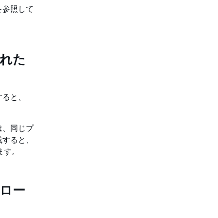
を参照して
された
すると、
は、同じプ
成すると、
れます。
たロー