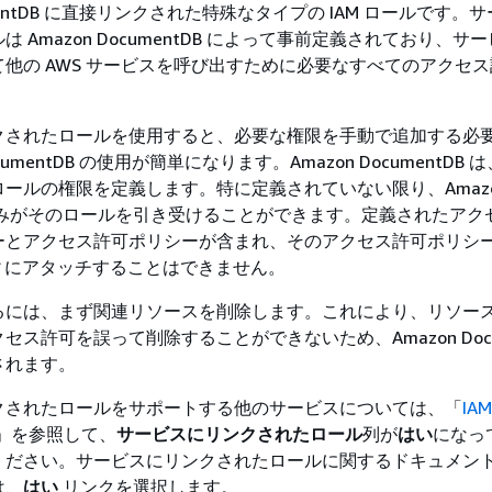
cumentDB に直接リンクされた特殊なタイプの IAM ロールです。
 Amazon DocumentDB によって事前定義されており、サ
他の AWS サービスを呼び出すために必要なすべてのアクセ
クされたロールを使用すると、必要な権限を手動で追加する必
ocumentDB の使用が簡単になります。Amazon DocumentDB
ールの権限を定義します。特に定義されていない限り、Amaz
DB のみがそのロールを引き受けることができます。定義されたア
ーとアクセス許可ポリシーが含まれ、そのアクセス許可ポリシ
ティにアタッチすることはできません。
るには、まず関連リソースを削除します。これにより、リソー
ス許可を誤って削除することができないため、Amazon Docu
されます。
クされたロールをサポートする他のサービスについては、「
IA
」を参照して、
サービスにリンクされたロール
列が
はい
になっ
ください。サービスにリンクされたロールに関するドキュメン
は、
はい
リンクを選択します。