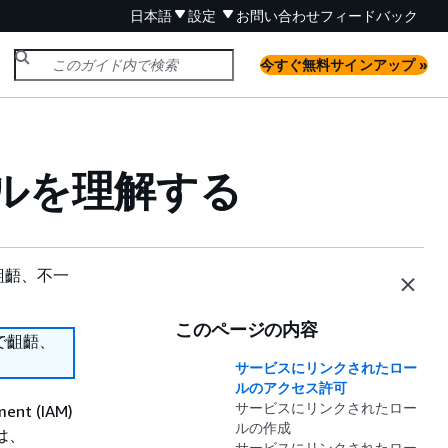
日本語
設定
お問い合わせ
フィードバック
今すぐ無料サインアップ »
ルを理解する
齟齬、不一
このページの内容
で齟齬、
サービスにリンクされたロー
ルのアクセス許可
サービスにリンクされたロー
ent (IAM)
ルの作成
は、
サービスにリンクされたロー