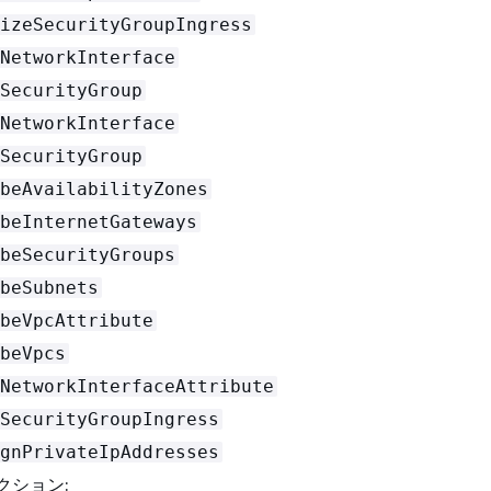
izeSecurityGroupIngress
NetworkInterface
SecurityGroup
NetworkInterface
SecurityGroup
beAvailabilityZones
beInternetGateways
beSecurityGroups
beSubnets
beVpcAttribute
beVpcs
NetworkInterfaceAttribute
SecurityGroupIngress
gnPrivateIpAddresses
クション: