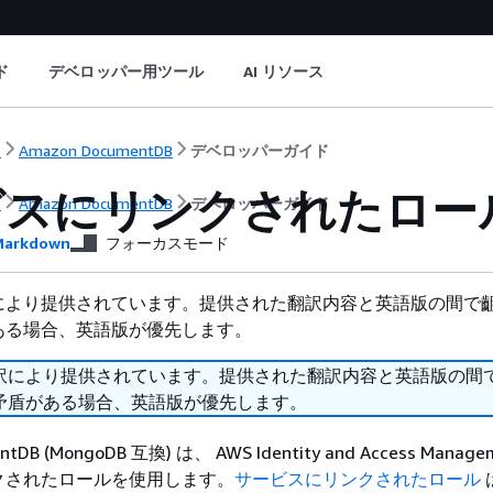
ド
デベロッパー用ツール
AI リソース
ト
Amazon DocumentDB
デベロッパーガイド
ビスにリンクされたロー
ト
Amazon DocumentDB
デベロッパーガイド
arkdown
フォーカスモード
により提供されています。提供された翻訳内容と英語版の間で
ある場合、英語版が優先します。
訳により提供されています。提供された翻訳内容と英語版の間
矛盾がある場合、英語版が優先します。
tDB (MongoDB 互換) は、 AWS Identity and Access Managem
クされたロールを使用します。
サービスにリンクされたロール