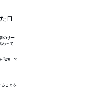
れたロ
前のサー
に代わって
スを信頼して
することを