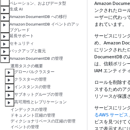
Amazon Do
ペレーション、およびデータ型
生成 AI
ンクされたロールは
Amazon DocumentDB への移行
ーザーに代わって
まれています。
Amazon DocumentDB イベントのアッ
プグレード
サービスにリン
延長サポート
め、Amazon D
セキュリティ
にリンクされたロ
バックアップと復元
Document
Amazon DocumentDB の管理
は、信頼ポリシ
運用タスクの概要
IAM エンティ
グローバルクラスター
クラスターの管理
ロールを削除す
インスタンスの管理
スするためのアクセ
サブネットグループの管理
リソースが保護
高可用性とレプリケーション
サービスにリン
インデックスの管理
るAWS サービス
ドキュメント圧縮の管理
ディクショナリベースの圧縮の管理
ビスを見つけて
イベントの管理
スで表示するに