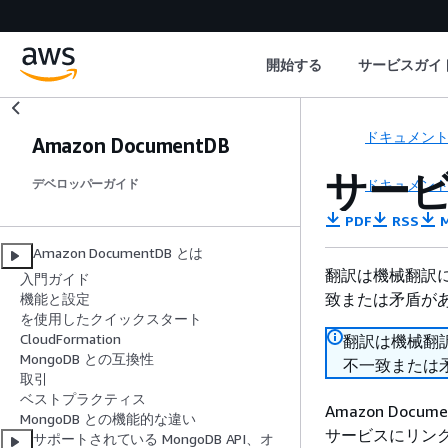
開始する
サービスガイ
ドキュメン
Amazon DocumentDB
サー
ドキュメン
デベロッパーガイド
PDF
RSS
M
Amazon DocumentDB とは
翻訳は機械翻訳
入門ガイド
致または矛盾が
機能と設定
を使用したクイックスタート
CloudFormation
翻訳は機械翻
MongoDB との互換性
不一致または
取引
ベストプラクティス
Amazon Documen
MongoDB との機能的な違い
サービスにリン
サポートされている MongoDB API、オ