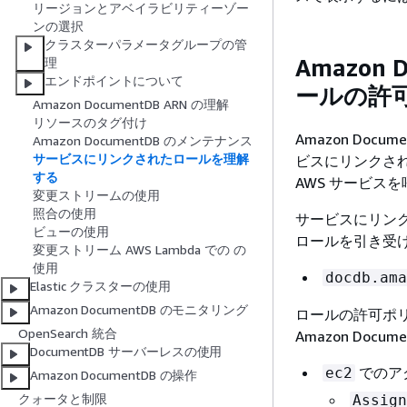
リージョンとアベイラビリティーゾー
ンの選択
クラスターパラメータグループの管
Amazon
理
エンドポイントについて
ールの許
Amazon DocumentDB ARN の理解
リソースのタグ付け
Amazon Docum
Amazon DocumentDB のメンテナンス
サービスにリンクされたロールを理解
ビスにリンクされた
する
AWS サービス
変更ストリームの使用
照合の使用
サービスにリンクさ
ビューの使用
ロールを引き受
変更ストリーム AWS Lambda での の
使用
docdb.ama
Elastic クラスターの使用
Amazon DocumentDB のモニタリング
ロールの許可ポ
OpenSearch 統合
Amazon Docu
DocumentDB サーバーレスの使用
でのア
ec2
Amazon DocumentDB の操作
クォータと制限
Assign