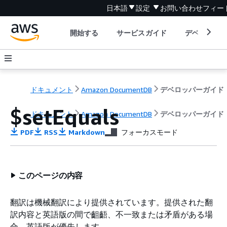
日本語
設定
お問い合わせ
フィー
開始する
サービスガイド
デベロッパ
ドキュメント
Amazon DocumentDB
デベロッパーガイド
$setEquals
ドキュメント
Amazon DocumentDB
デベロッパーガイド
PDF
RSS
Markdown
フォーカスモード
このページの内容
翻訳は機械翻訳により提供されています。提供された翻
訳内容と英語版の間で齟齬、不一致または矛盾がある場
合、英語版が優先します。