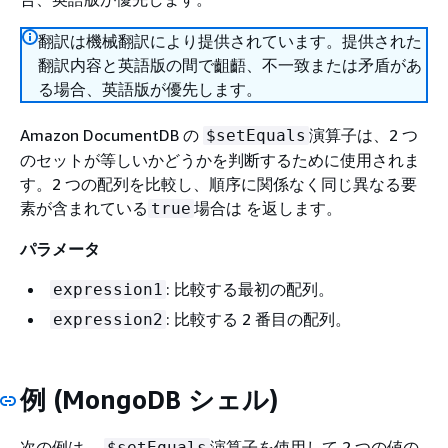
翻訳は機械翻訳により提供されています。提供された
翻訳内容と英語版の間で齟齬、不一致または矛盾があ
る場合、英語版が優先します。
Amazon DocumentDB の
演算子は、2 つ
$setEquals
のセットが等しいかどうかを判断するために使用されま
す。2 つの配列を比較し、順序に関係なく同じ異なる要
素が含まれている
場合は を返します。
true
パラメータ
: 比較する最初の配列。
expression1
: 比較する 2 番目の配列。
expression2
例 (MongoDB シェル)
次の例は、
演算子を使用して 2 つの値の
$setEquals