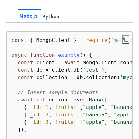
Node.js
Python
const
{
 MongoClient } = 
require
(
'mongodb'
async
function
example
(
) 
{
const
 client = 
await
 MongoClient.connec
const
 db = client.db(
'test'
);

const
 collection = db.collection(
'mycol
// Insert sample documents
await
 collection.insertMany([

{
_id
: 
1
, 
fruits
: [
"apple"
, 
"banana"
,
{
_id
: 
2
, 
fruits
: [
"banana"
, 
"apple"
,
{
_id
: 
3
, 
fruits
: [
"apple"
, 
"banana"
,
  ]);
