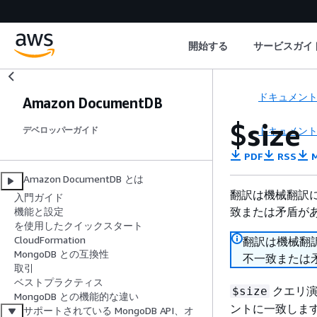
開始する
サービスガイ
ドキュメン
Amazon DocumentDB
$size
ドキュメン
デベロッパーガイド
PDF
RSS
M
Amazon DocumentDB とは
翻訳は機械翻訳
入門ガイド
致または矛盾が
機能と設定
を使用したクイックスタート
CloudFormation
翻訳は機械翻
MongoDB との互換性
不一致または
取引
ベストプラクティス
クエリ演
$size
MongoDB との機能的な違い
ントに一致しま
サポートされている MongoDB API、オ