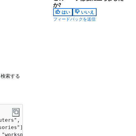
か?
はい
いいえ
フィードバックを送信
を検索する
ters", "portable"] },

ories"] },

"workspace"] },
