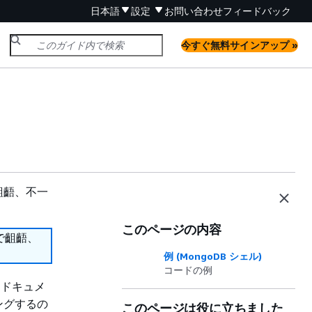
日本語
設定
お問い合わせ
フィードバック
今すぐ無料サインアップ »
齟齬、不一
このページの内容
で齟齬、
例 (MongoDB シェル)
コードの例
るドキュメ
ングするの
このページは役に立ちました