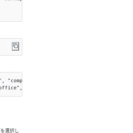
office", "workspace" ] }
ブを選択し