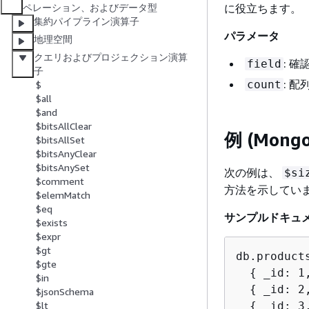
に役立ちます。
ペレーション、およびデータ型
集約パイプライン演算子
パラメータ
地理空間
クエリおよびプロジェクション演算
: 
field
子
: 
count
$
$all
$and
$bitsAllClear
例 (Mong
$bitsAllSet
$bitsAnyClear
$bitsAnySet
次の例は、
$si
$comment
方法を示してい
$elemMatch
$eq
サンプルドキュ
$exists
$expr
$gt
db.products
$gte
{
 _id: 1
$in
{
 _id: 2
$jsonSchema
{
 _id: 3
$lt