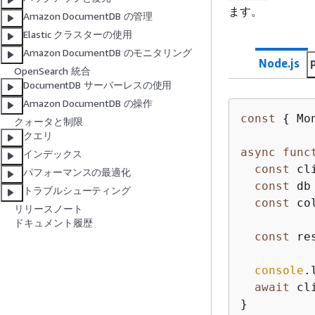
ます。
Amazon DocumentDB の管理
Elastic クラスターの使用
Amazon DocumentDB のモニタリング
Node.js
OpenSearch 統合
DocumentDB サーバーレスの使用
Amazon DocumentDB の操作
const
{
 Mo
クォータと制限
クエリ
async
func
インデックス
const
 cl
パフォーマンスの最適化
const
 db
トラブルシューティング
const
 co
リリースノート
ドキュメント履歴
const
 re
console
.
await
 cl
}
