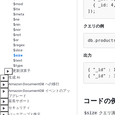
$mod
{
 _id: 4
$lte
]);
$meta
$ne
$nin
クエリの例
$nor
$not
$or
db.product
$regex
$slice
出力
$size
$text
$type
{
更新演算子
{
 "_id" : 
生成 AI
Amazon DocumentDB への移行
Amazon DocumentDB イベントのアッ
プグレード
コードの
延長サポート
セキュリティ
クエリ演
$size
バックアップと復元