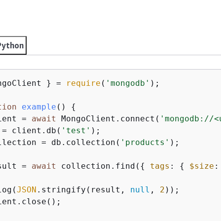
Python
ngoClient } = 
require
(
'mongodb'
);

tion
example
(
) 
{
ient = 
await
 MongoClient.connect(
'mongodb://<
 = client.db(
'test'
);

llection = db.collection(
'products'
);

sult = 
await
 collection.find(
{
tags
: 
{
$size
:
log(
JSON
.stringify(result, 
null
, 
2
));

ient.close();
