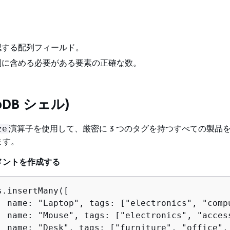
確認する配列フィールド。
配列に含める必要がある要素の正確な数。
oDB シェル)
演算子を使用して、厳密に 3 つのタグを持つすべての製品
ze
ます。
メントを作成する
.insertMany([

, name: "Laptop", tags: ["electronics", "compu
, name: "Mouse", tags: ["electronics", "access
, name: "Desk", tags: ["furniture", "office", 