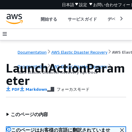
日本語
設定
お問い合わせ
フィー
開始する
サービスガイド
デベロッパ
Documentation
AWS Elastic Disaster Recovery
LaunchActionParam
Documentation
AWS Elastic Disaster Recovery
AWS Elastic Disaster Recovery Api Docs
eter
PDF
Markdown
フォーカスモード
このページの内容
このページはお客様の言語に翻訳されていませ