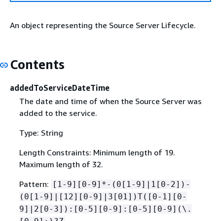
An object representing the Source Server Lifecycle.
Contents
addedToServiceDateTime
The date and time of when the Source Server was
added to the service.
Type: String
Length Constraints: Minimum length of 19.
Maximum length of 32.
Pattern:
[1-9][0-9]*-(0[1-9]|1[0-2])-
(0[1-9]|[12][0-9]|3[01])T([0-1][0-
9]|2[0-3]):[0-5][0-9]:[0-5][0-9](\.