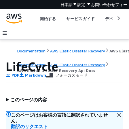
日本語
設定
お問い合わせ
フィー
開始する
サービスガイド
デベロッパ
Documentation
AWS Elastic Disaster Recovery
LifeCycle
Documentation
AWS Elastic Disaster Recovery
AWS Elastic Disaster Recovery Api Docs
PDF
Markdown
フォーカスモード
このページの内容
このページはお客様の言語に翻訳されていませ
ん。
翻訳のリクエスト