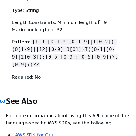
Type: String
Length Constraints: Minimum length of 19.
Maximum length of 32.
Pattern:
[1-9][0-9]*-(0[1-9]|1[0-2])-
(0[1-9]|[12][0-9]|3[01])T([0-1][0-
9]|2[0-3]):[0-5][0-9]:[0-5][0-9](\.
[0-9]+)?Z
Required: No
See Also
For more information about using this API in one of the
language-specific AWS SDKs, see the following:
AWS SDK for C++