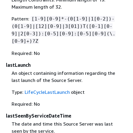
Maximum length of 32.
Pattern:
[1-9][0-9]*-(0[1-9]|1[0-2])-
(0[1-9]|[12][0-9]|3[01])T([0-1][0-
9]|2[0-3]):[0-5][0-9]:[0-5][0-9](\.
[0-9]+)?Z
Required: No
lastLaunch
An object containing information regarding the
last launch of the Source Server.
Type:
LifeCycleLastLaunch
object
Required: No
lastSeenByServiceDateTime
The date and time this Source Server was last
seen by the service.