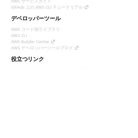
AWS サービスガイド
GitHub 上の AWS CLI チュートリアル
デベロッパーツール
AWS コード例ライブラリ
AWS CLI
AWS Builder Center
AWS デベロッパーツールブログ
役立つリンク
AWS ドキュメント MCP サーバーをダウンロー
ド
AWS コンソールにサインイン
AWS re:Post
プライバシー
サイト規約
Cookie の設定
© 2026, Amazon Web Services, Inc. or its
affiliates.All rights reserved.
日本語