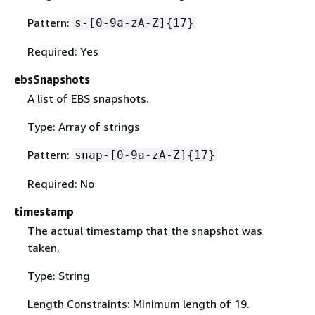
Pattern:
s-[0-9a-zA-Z]
{
17}
Required: Yes
ebsSnapshots
A list of EBS snapshots.
Type: Array of strings
Pattern:
snap-[0-9a-zA-Z]
{
17}
Required: No
timestamp
The actual timestamp that the snapshot was
taken.
Type: String
Length Constraints: Minimum length of 19.