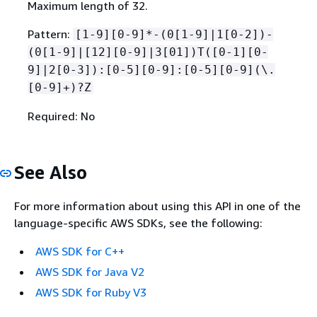
Maximum length of 32.
Pattern:
[1-9][0-9]*-(0[1-9]|1[0-2])-
(0[1-9]|[12][0-9]|3[01])T([0-1][0-
9]|2[0-3]):[0-5][0-9]:[0-5][0-9](\.
[0-9]+)?Z
Required: No
See Also
For more information about using this API in one of the
language-specific AWS SDKs, see the following:
AWS SDK for C++
AWS SDK for Java V2
AWS SDK for Ruby V3