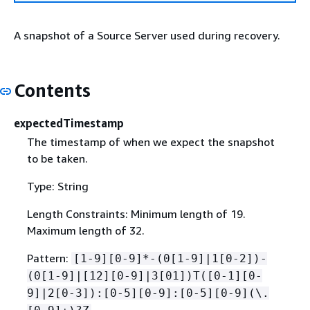
A snapshot of a Source Server used during recovery.
Contents
expectedTimestamp
The timestamp of when we expect the snapshot
to be taken.
Type: String
Length Constraints: Minimum length of 19.
Maximum length of 32.
Pattern:
[1-9][0-9]*-(0[1-9]|1[0-2])-
(0[1-9]|[12][0-9]|3[01])T([0-1][0-
9]|2[0-3]):[0-5][0-9]:[0-5][0-9](\.