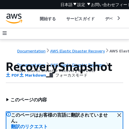
日本語
設定
お問い合わせ
フィー
開始する
サービスガイド
デベロッパ
Documentation
AWS Elastic Disaster Recovery
RecoverySnapshot
Documentation
AWS Elastic Disaster Recovery
AWS Elastic Disaster Recovery Api Docs
PDF
Markdown
フォーカスモード
このページの内容
このページはお客様の言語に翻訳されていませ
ん。
翻訳のリクエスト