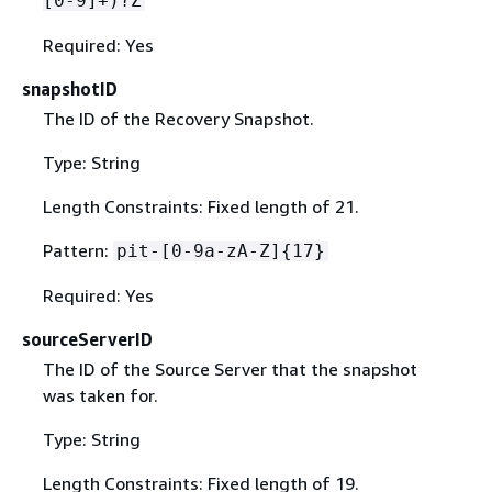
[0-9]+)?Z
Required: Yes
snapshotID
The ID of the Recovery Snapshot.
Type: String
Length Constraints: Fixed length of 21.
Pattern:
pit-[0-9a-zA-Z]
{
17}
Required: Yes
sourceServerID
The ID of the Source Server that the snapshot
was taken for.
Type: String
Length Constraints: Fixed length of 19.