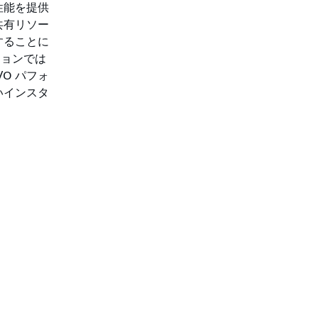
性能を提供
共有リソー
することに
ションでは
O パフォ
いインスタ