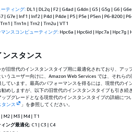
ーティング:
DL1 | DL2q | F2 | G4ad | G4dn | G5 | G5g | G6 | G6e 
G7 | G7e | Inf1 | Inf2 | P4d | P4de | P5 | P5e | P5en | P6-B200 | P
Trn1 | Trn1n | Trn2 | Trn2u | VT1
マンスコンピューティング:
Hpc6a | Hpc6id | Hpc7a | Hpc7g |
インスタンス
ンが旧世代のインスタンスタイプ用に最適化されており、アッ
うユーザー向けに、Amazon Web Services では、それら
供しています。最高のパフォーマンスを得るには、現世代のイ
お勧めしますが、以下の旧世代のインスタンスタイプも引き続
アップグレードとなる現世代のインスタンスタイプの詳細につ
スタンス
」を参照してください。
 | M2 | M3 | M4 | T1
ティング最適化
: C1 | C3 | C4