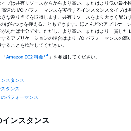
タイプは共有リソースからからより高い、またはより低い最小
高速の I/O パフォーマンスを実行するインスタンスタイプは
大きな割り当てを取得します。共有リソースをより大きく配分
性能のばらつきを抑えることもできます。ほとんどのアプリケー
 性能があれば十分です。ただし、より高い、またはより一貫した I/
するアプリケーションの場合はより I/O パフォーマンスの高
用することを検討してください。
、「
Amazon EC2 料金
」を参照してください。
インスタンス
ンスタンス
スのパフォーマンス
のインスタンス