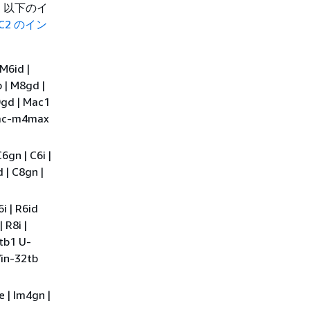
、以下のイ
EC2 のイン
M6id |
b | M8gd |
M9gd | Mac1
Mac-m4max
6gn | C6i |
d | C8gn |
6i | R6id
 R8i |
2tb1 U-
7in-32tb
8ge | Im4gn |