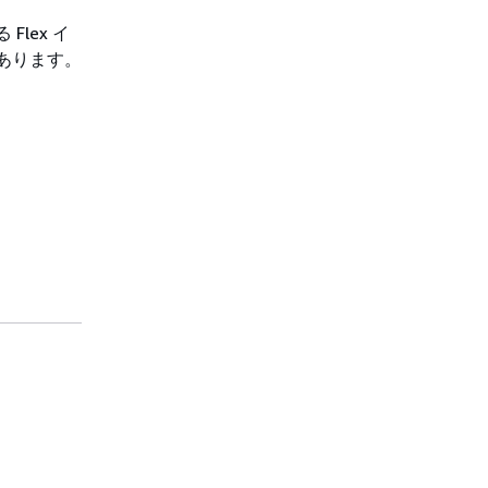
lex イ
あります。