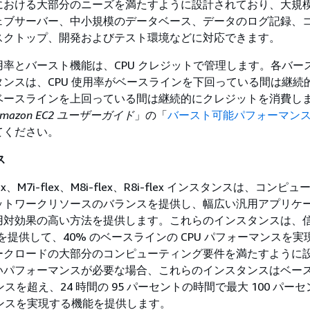
における大部分のニーズを満たすように設計されており、大規
ェブサーバー、中小規模のデータベース、データのログ記録、
スクトップ、開発およびテスト環境などに対応できます。
率とバースト機能は、CPU クレジットで管理します。各バー
ンスは、CPU 使用率がベースラインを下回っている間は継続
ベースラインを上回っている間は継続的にクレジットを消費し
Amazon EC2 ユーザーガイド
」の「
バースト可能パフォーマン
てください。
ス
-flex、M7i-flex、M8i-flex、R8i-flex インスタンスは、コンピ
ットワークリソースのバランスを提供し、幅広い汎用アプリケ
用対効果の高い方法を提供します。これらのインスタンスは、
スを提供して、40% のベースラインの CPU パフォーマンスを
ークロードの大部分のコンピューティング要件を満たすように
いパフォーマンスが必要な場合、これらのインスタンスはベー
ンスを超え、24 時間の 95 パーセントの時間で最大 100 パー
ーマンスを実現する機能を提供します。