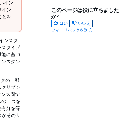
いイン
リイン
このページは役に立ちました
か?
ことを
はい
いいえ
フィードバックを送信
インスタ
ンスタイプ
機能に基づ
インスタン
。
ータの一部
スクサブシ
タンス間で
 1 つを
共有分を等
スがそのリ