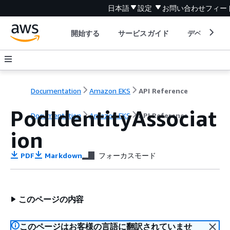
日本語
設定
お問い合わせ
フィー
開始する
サービスガイド
デベロッパ
Documentation
Amazon EKS
API Reference
PodIdentityAssociat
Documentation
Amazon EKS
API Reference
ion
PDF
Markdown
フォーカスモード
このページの内容
このページはお客様の言語に翻訳されていませ