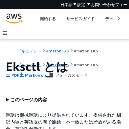
日本語
設定
お問い合わせ
フィー
開始する
サービスガイド
デベロッパ
ドキュメント
Amazon EKS
Amazon EKS
Eksctl とは
ドキュメント
Amazon EKS
Amazon EKS
PDF
Markdown
フォーカスモード
このページの内容
翻訳は機械翻訳により提供されています。提供された翻
訳内容と英語版の間で齟齬、不一致または矛盾がある場
合、英語版が優先します。