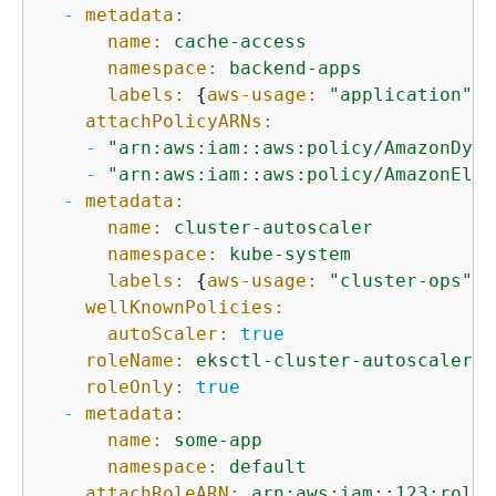
-
metadata:
name:
cache-access
namespace:
backend-apps
labels:
{
aws-usage:
"application"
}

attachPolicyARNs:
-
"arn:aws:iam::aws:policy/AmazonDyna
-
"arn:aws:iam::aws:policy/AmazonElas
-
metadata:
name:
cluster-autoscaler
namespace:
kube-system
labels:
{
aws-usage:
"cluster-ops"
}

wellKnownPolicies:
autoScaler:
true
roleName:
eksctl-cluster-autoscaler-r
roleOnly:
true
-
metadata:
name:
some-app
namespace:
default
attachRoleARN:
arn:aws:iam::123:role/