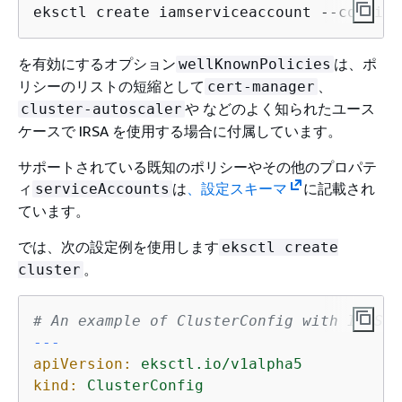
eksctl create iamserviceaccount --config-
を有効にするオプション
は、ポ
wellKnownPolicies
リシーのリストの短縮として
、
cert-manager
や などのよく知られたユース
cluster-autoscaler
ケースで IRSA を使用する場合に付属しています。
サポートされている既知のポリシーやその他のプロパテ
ィ
は
、設定スキーマ
に記載され
serviceAccounts
ています。
では、次の設定例を使用します
eksctl create
。
cluster
# An example of ClusterConfig with IAMSer
---
apiVersion:
eksctl.io/v1alpha5
kind:
ClusterConfig