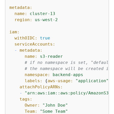
metadata:
name:
cluster-13
region:
us-west-2
iam:
withOIDC:
true
serviceAccounts:
-
metadata:
name:
s3-reader
# if no namespace is set, "default"
# the namespace will be created if 
namespace:
backend-apps
labels:
{
aws-usage:
"application"
}

attachPolicyARNs:
-
"arn:aws:iam::aws:policy/AmazonS3Re
tags:
Owner:
"John Doe"
Team:
"Some Team"