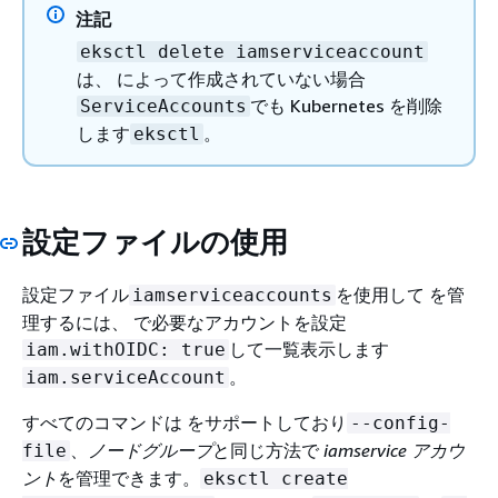
注記
eksctl delete iamserviceaccount
は、 によって作成されていない場合
でも Kubernetes を削除
ServiceAccounts
します
。
eksctl
設定ファイルの使用
設定ファイル
を使用して を管
iamserviceaccounts
理するには、 で必要なアカウントを設定
して一覧表示します
iam.withOIDC: true
。
iam.serviceAccount
すべてのコマンドは をサポートしており
--config-
、
ノードグループ
と同じ方法で
iamservice アカウ
file
ント
を管理できます。
eksctl create