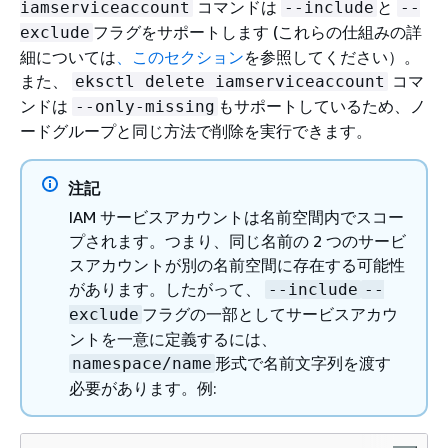
コマンドは
と
iamserviceaccount
--include
--
フラグをサポートします (これらの仕組みの詳
exclude
細については
、このセクション
を参照してください）。
また、
コマ
eksctl delete iamserviceaccount
ンドは
もサポートしているため、ノ
--only-missing
ードグループと同じ方法で削除を実行できます。
注記
IAM サービスアカウントは名前空間内でスコー
プされます。つまり、同じ名前の 2 つのサービ
スアカウントが別の名前空間に存在する可能性
があります。したがって、
--include
--
フラグの一部としてサービスアカウ
exclude
ントを一意に定義するには、
形式で名前文字列を渡す
namespace/name
必要があります。例: