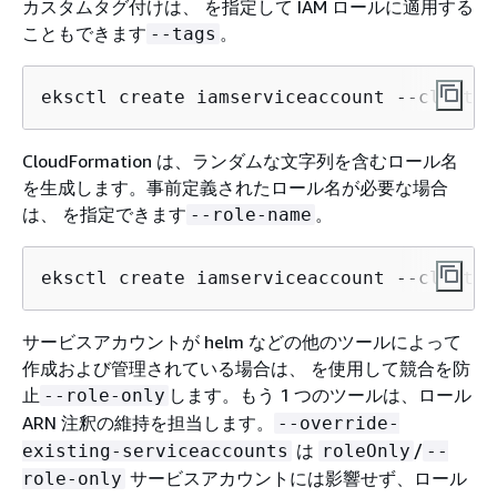
カスタムタグ付けは、 を指定して IAM ロールに適用する
こともできます
。
--tags
eksctl create iamserviceaccount --cluster
CloudFormation は、ランダムな文字列を含むロール名
を生成します。事前定義されたロール名が必要な場合
は、 を指定できます
。
--role-name
eksctl create iamserviceaccount --cluster
サービスアカウントが helm などの他のツールによって
作成および管理されている場合は、 を使用して競合を防
止
します。もう 1 つのツールは、ロール
--role-only
ARN 注釈の維持を担当します。
--override-
は
/
existing-serviceaccounts
roleOnly
--
サービスアカウントには影響せず、ロール
role-only