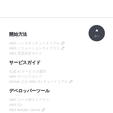
開始方法
上へ
AWS ハンズオンチュートリアル
AWS ソリューションライブラリ
AWS 意思決定ガイド
サービスガイド
生成 AI サービスの選択
AWS サービスガイド
GitHub 上の AWS CLI チュートリアル
デベロッパーツール
AWS コード例ライブラリ
AWS CLI
AWS Builder Center