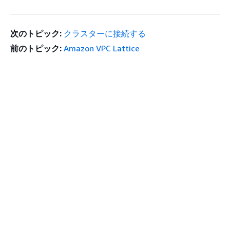
次のトピック:
クラスターに接続する
前のトピック:
Amazon VPC Lattice