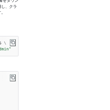
書をダウン
用し、クラ
す。
 \

dmin"