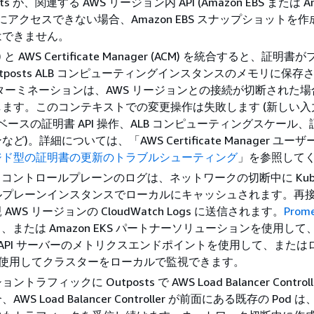
sts が、関連する AWS リージョン内 API (Amazon EBS または Am
ど) にアクセスできない場合、Amazon EBS スナップショットを
はできません。
ess) と AWS Certificate Manager (ACM) を統合すると、証
utposts ALB コンピューティングインスタンスのメモリに保存
S ターミネーションは、AWS リージョンとの接続が切断された
ます。このコンテキストでの変更操作は失敗します (新しい入
M ベースの証明書 API 操作、ALB コンピューティングスケール
ど)。詳細については、「AWS Certificate Manager ユー
ジド型の証明書の更新のトラブルシューティング
」を参照して
EKS コントロールプレーンのログは、ネットワークの切断中に Kuber
ルプレーンインスタンスでローカルにキャッシュされます。再
AWS リージョンの CloudWatch Logs に送信されます。
Prom
、または Amazon EKS パートナーソリューションを使用して
tes API サーバーのメトリクスエンドポイントを使用して、または
Bit を使用してクラスターをローカルで監視できます。
ラフィックに Outposts で AWS Load Balancer Control
WS Load Balancer Controller が前面にある既存の Pod