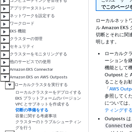
コンピューティングを管理する
でこのページ
アプリデータストレージ
ネットワークを設定する
ローカルネットワー
ワークロード
ル Amazon
EKS 機能
切断とそれに関
クラスターの管理
明します。
セキュリティ
ローカルク
クラスターをモニタリングする
ーションを継続
他のサービスでの使用
機能として
Amazon EKS Connector
Outpost
Amazon EKS on AWS Outposts
ることをお
ローカルクラスタを実行する
「
AWS O
ローカルクラスターをデプロイする
参照してく
EKS プラットフォームのバージョン
については
VPC とサブネットを作成する
ティングす
切断の準備をする
容量に関する考慮事項
Outpost
クラスターのトラブルシューティン
Connected
グを行う