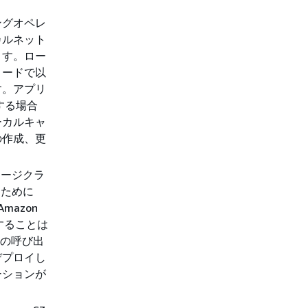
ングオペレ
カルネット
ます。ロー
ノードで以
す。アプリ
する場合
ーカルキャ
の作成、更
レージクラ
るために
mazon
することは
への呼び出
デプロイし
ーションが