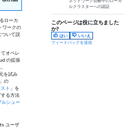
ネットワーク切断中のローカ
ルクラスターへの認証
あるローカ
このページは役に立ちました
ットワークの
か?
について説
はい
いいえ
フィードバックを送信
してオペレ
ud の拡張
ん。
復元を試み
」の
リスト
」を
グする方法
ラブルシュー
s ユーザ