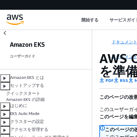
開始する
サービスガイ
ドキュメン
Amazon EKS
AWS 
ドキュメン
ユーザーガイド
を準
Amazon EKS とは
PDF
RSS
M
セットアップする
クイックスタート
このページの改
Amazon EKS の詳細
はじめに
このユーザーガ
EKS Auto Mode
このページを編
クラスターの設定
このページの
アクセスを管理する
このユーザー