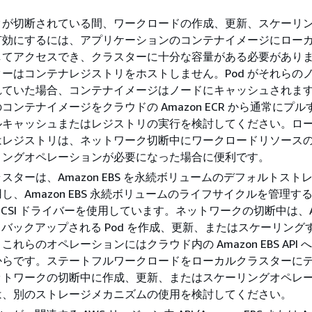
クが切断されている間、ワークロードの作成、更新、スケーリ
有効にするには、アプリケーションのコンテナイメージにロー
してアクセスでき、クラスターに十分な容量がある必要があり
ーはコンテナレジストリをホストしません。Pod がそれらの
れていた場合、コンテナイメージはノードにキャッシュされま
コンテナイメージをクラウドの Amazon ECR から通常にプル
ルキャッシュまたはレジストリの実行を検討してください。ロ
はレジストリは、ネットワーク切断中にワークロードリソース
リングオペレーションが必要になった場合に便利です。
スターは、Amazon EBS を永続ボリュームのデフォルトスト
し、Amazon EBS 永続ボリュームのライフサイクルを管理す
EBS CSI ドライバーを使用しています。ネットワークの切断中は、A
ってバックアップされる Pod を作成、更新、またはスケーリング
れらのオペレーションにはクラウド内の Amazon EBS API 
からです。ステートフルワークロードをローカルクラスターに
ットワークの切断中に作成、更新、またはスケーリングオペレ
は、別のストレージメカニズムの使用を検討してください。