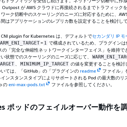
中もトラフィックを受信し続けます。ネットワーク切断中に作
は、Outpost が AWS クラウドに再接続されるまでトラフィッ
ワーク切断中のスケーリングのニーズに対応するために、AWS Cl
る間はアプリケーションのレプリカ数を設定することを検討し
 CNI plugin for Kubernetes は、デフォルトで
セカンダリ IP 
=
で構成されているため、プラグインは
ARM_ENI_TARGET
1
ドレスの「完全な伸縮性ネットワークインターフェイス」を維持で
ない状態でのスケーリングのニーズに応じて、
WARM_ENI_TAR
、
の値を変更することを検討
ARGET
MINIMUM_IP_TARGET
いては、「GitHub」の「プラグインの
readme
ファイル」
インスタンスタイプによりサポートされる Pod の最大数のリ
b の
eni-max-pods.txt
ファイルを参照してください。
netes ポッドのフェイルオーバー動作を