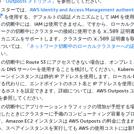
の「
Outposts メトリクス
」を参照してください。
ラスターでは、
AWS Identity and Access Management authenti
を使用する、デフォルトの認証メカニズムとして IAM を使
の切断中には、IAM は使用できません。ですから、ローカル
ワークの切断中にクラスターの接続に使用できる
証明
x.509
メカニズムをサポートします。クラスターの
証明書を
x.509
については、「
ネットワーク切断中のローカルクラスターへの
さい。
の切断中に Route 53 にアクセスできない場合は、オンプレ
 DNS サーバーを使用することを検討してください。Kuberne
ーンインスタンスは静的 IP アドレスを使用します。ローカル D
る代わりに、エンドポイントのホスト名と IP アドレスを使用
るホストを設定できます。詳細については、AWS Outposts 
を参照してください。
クの切断中にアプリケーショントラフィックの増加が予想する
続したときにクラスターに予備のコンピューティング容量をプ
Amazon EC2 インスタンスは AWS Outposts の料金に含
、スペアインスタンスを実行しても AWS の使用コストには影