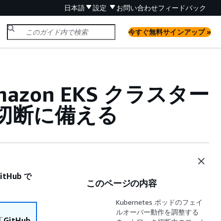
日本語
設定
お問い合わせ
フィードバック
今すぐ無料サインアップ »
mazon EKS クラスター
切断に備える
itHub で
このページの内容
Kubernetes ポッドのフェイ
ルオーバー動作を調整する
「
GitHub