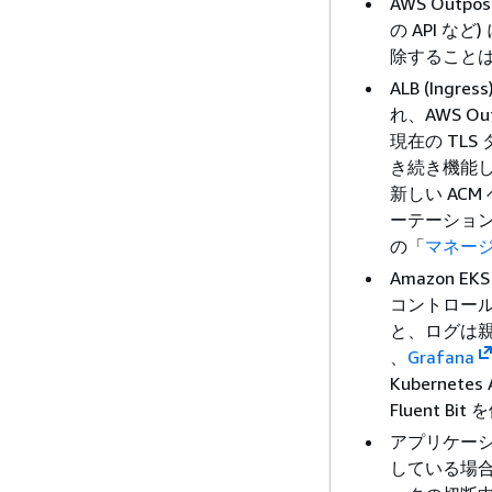
AWS Outpo
の API な
除すること
ALB (Ingr
れ、AWS O
現在の TL
き続き機能し
新しい AC
ーテーションな
の「
マネー
Amazon 
コントロー
と、ログは親 
、
Grafana
Kuberne
Fluent 
アプリケーショント
している場合、A