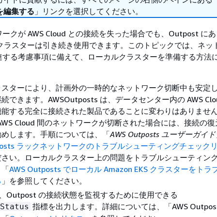
を編集する
」リンクを選択してください。
クが AWS Cloud との接続を失った場合でも、Outpost に
 EKS クラスターは引き続き使用できます。このトピックでは、ネ
連する考慮事項に備えて、ローカルクラスターを準備する方法
ラスターにより、計画外の一時的なネットワーク切断中も安定
できます。AWSOutposts は、データセンター内の AWS Clo
機能する完全に接続された製品であることに変わりはありませ
 と AWS Cloud 間のネットワークが切断された場合には、接続の
勧めします。手順については、「
AWS Outposts ユーザーガイド
utposts ラックネットワークのトラブルシューティングチェック
ださい。ローカルクラスター上の問題をトラブルシューティン
、「
AWS Outposts でローカル Amazon EKS クラスターをト
る
」を参照してください。
s は、Outpost の接続状態を監視するために使用できる
指標を出力します。詳細については、「AWS Outpost
Status