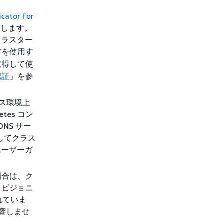
cator for
用します。
クラスター
書を使用す
取得して使
認証
」を参
ミス環境上
tes コン
NS サー
してクラス
ユーザーガ
場合は、ク
ロビジョニ
まれていま
響しませ