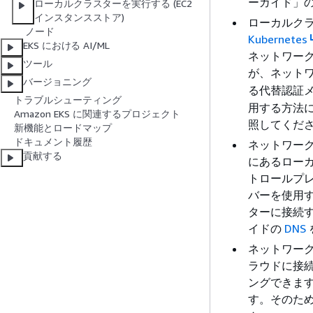
ーガイド」
ローカルクラスターを実行する (EC2
インスタンスストア)
ローカルク
ノード
Kubernetes
EKS における AI/ML
ネットワーク
ツール
が、ネット
バージョニング
る代替認証
トラブルシューティング
用する方法
Amazon EKS に関連するプロジェクト
照してくだ
新機能とロードマップ
ドキュメント履歴
ネットワーク
貢献する
にあるローカル
トロールプレ
バーを使用す
ターに接続す
イドの
DNS
ネットワー
ラウドに接
ングできます。
す。そのため