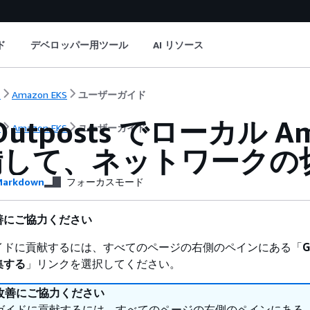
ド
デベロッパー用ツール
AI リソース
ト
Amazon EKS
ユーザーガイド
Outposts でローカル A
ト
Amazon EKS
ユーザーガイド
備して、ネットワークの
arkdown
フォーカスモード
善にご協力ください
イドに貢献するには、すべてのページの右側のペインにある「
G
集する
」リンクを選択してください。
改善にご協力ください
ガイドに貢献するには、すべてのページの右側のペインにある