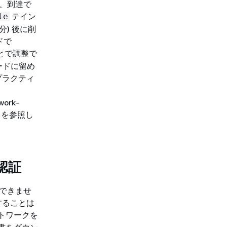
は、到達で
テイン
le
分) 後に削
ドで
とで調整で
ードに留め
プラクティ
work-
or) を参照し
認証
使用できませ
することは
トワークを