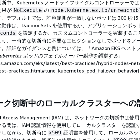
断中、Kubernetes ノードライフサイクルコントローラーで
効果が
の
NoExecute
node.kubernetes.io/unreachab
デフォルトでは、許容範囲が一致しないポッドは 300 秒 (5 
動作は、DaemonSets を使用するか、アプリケーションポッ
を設定するか、カスタムコントローラーを実装するこ
conds
より、一時的な切断時に不要なエビクションなしでポッドをノ
。詳細なガイダンスと例については、「Amazon EKS ベスト
Kubernetes ポッドのフェイルオーバー動作を調整する
」
ws.amazon.com/eks/latest/best-practices/hybrid-nodes-net
best-practices.html#tune_kubernetes_pod_failover_behavi
ーク切断中のローカルクラスターへの
y and Access Management (IAM) は、ネットワークの切断中は
る間は、IAM 認証情報を使用してローカルクラスターを認証
かしながら、切断時に
証明書を使用して、ローカルネッ
x509