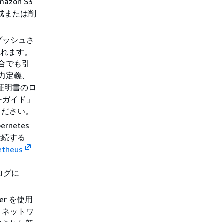
azon S3
作成または削
明書がプッシュさ
されます。
場合でも引
力定義、
、証明書のロ
ザーガイド」
ください。
netes
接続する
etheus
、
ログに
ler を使用
 は、ネットワ