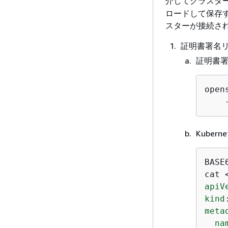
介してクラスタ
ロードして保存
スターが接続さ
証明書署名
証明書
open
    
Kube
BASE
cat 
apiV
kind
metad
  na