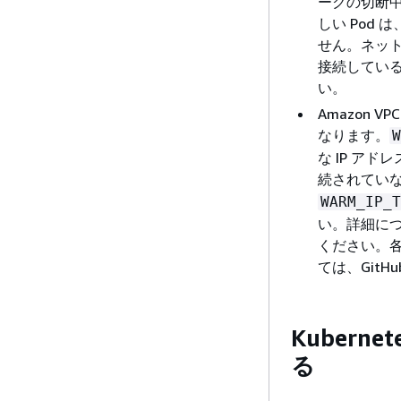
ークの切断
しい Pod 
せん。ネット
接続してい
い。
Amazon VPC
なります。
W
な IP ア
続されてい
WARM_IP_T
い。詳細につ
ください。各
ては、GitHu
Kuber
る