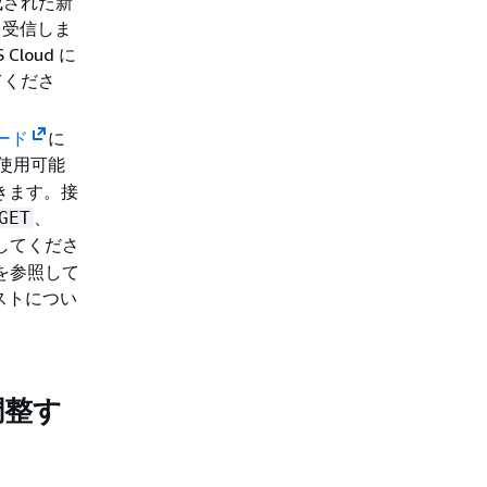
成された新
クを受信しま
oud に
てくださ
モード
に
使用可能
きます。接
、
GET
してくださ
を参照して
ストについ
調整す