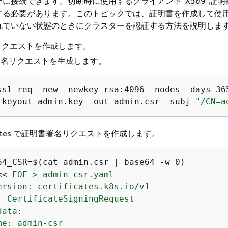
ーに接続できます。切断時に使用するクライアント
証明
X509
する必要があります。このトピックでは、証明書を作成して使
れていない状態のときにクラスターを認証する方法を説明しま
リクエストを作成します。
署名リクエストを生成します。
ssl req -new -newkey rsa:4096 -nodes -days 365
-keyout admin.key -out admin.csr -subj 
"/CN=a
rnetes で証明書署名リクエストを作成します。
64_CSR=$(cat admin.csr | base64 -w 0)

<< 
EOF > admin-csr.yaml

ersion: certificates.k8s.io/v1

: CertificateSigningRequest

ata:

me: admin-csr
