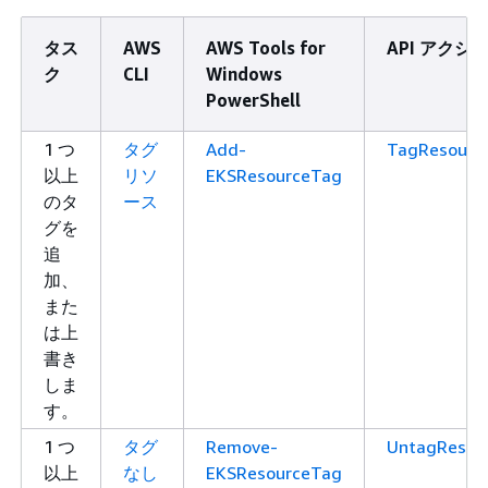
タス
AWS
AWS Tools for
API アクシ
ク
CLI
Windows
PowerShell
1 つ
タグ
Add-
TagResourc
以上
リソ
EKSResourceTag
のタ
ース
グを
追
加、
また
は上
書き
しま
す。
1 つ
タグ
Remove-
UntagResou
以上
なし
EKSResourceTag