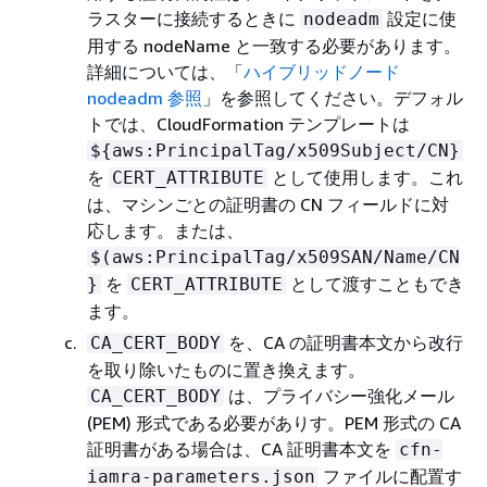
ラスターに接続するときに
設定に使
nodeadm
用する nodeName と一致する必要があります。
詳細については、「
ハイブリッドノード
nodeadm 参照
」を参照してください。デフォル
トでは、CloudFormation テンプレートは
$
{
aws:PrincipalTag/x509Subject/CN}
を
として使用します。これ
CERT_ATTRIBUTE
は、マシンごとの証明書の CN フィールドに対
応します。または、
$(aws:PrincipalTag/x509SAN/Name/CN
を
として渡すこともでき
}
CERT_ATTRIBUTE
ます。
を、CA の証明書本文から改行
CA_CERT_BODY
を取り除いたものに置き換えます。
は、プライバシー強化メール
CA_CERT_BODY
(PEM) 形式である必要がありす。PEM 形式の CA
証明書がある場合は、CA 証明書本文を
cfn-
ファイルに配置す
iamra-parameters.json