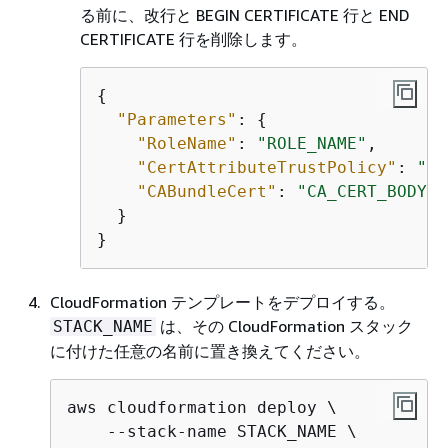
る前に、改行と BEGIN CERTIFICATE 行と END
CERTIFICATE 行を削除します。
{
"Parameters"
: 
{
"RoleName"
: 
"ROLE_NAME"
,

"CertAttributeTrustPolicy"
: 
"CE
"CABundleCert"
: 
"CA_CERT_BODY"
  }

}
CloudFormation テンプレートをデプロイする。
は、その CloudFormation スタック
STACK_NAME
に付けた任意の名前に置き換えてください。
aws cloudformation deploy \

    --stack-name STACK_NAME \
