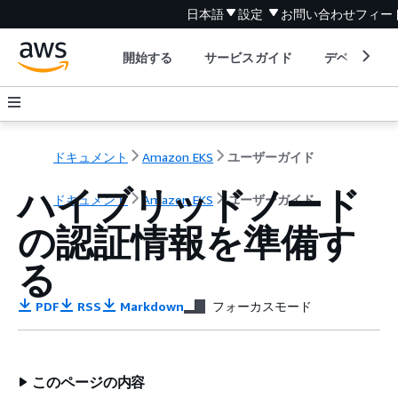
日本語
設定
お問い合わせ
フィー
開始する
サービスガイド
デベロッパ
ドキュメント
Amazon EKS
ユーザーガイド
ハイブリッドノード
ドキュメント
Amazon EKS
ユーザーガイド
の認証情報を準備す
る
PDF
RSS
Markdown
フォーカスモード
このページの内容