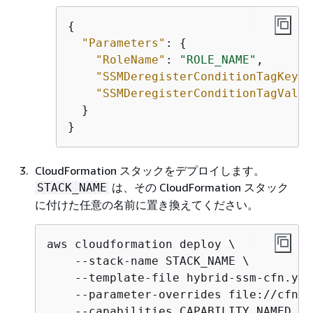
{
"Parameters"
: 
{
"RoleName"
: 
"ROLE_NAME"
,

"SSMDeregisterConditionTagKey"
:
"SSMDeregisterConditionTagValue
  }

}
CloudFormation スタックをデプロイします。
は、その CloudFormation スタック
STACK_NAME
に付けた任意の名前に置き換えてください。
aws cloudformation deploy \

    --stack-name STACK_NAME \

    --template-file hybrid-ssm-cfn.yaml
    --parameter-overrides file://cfn-s
    --capabilities CAPABILITY_NAMED_IA