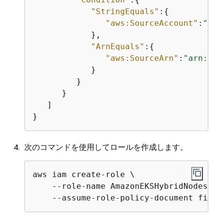
"StringEquals"
:
{
"aws:SourceAccount"
:
"12
            },

"ArnEquals"
:
{
"aws:SourceArn"
:
"arn:aw
            }

         }

      }

   ]

}
次のコマンドを使用してロールを作成します。
aws iam create-role \

    --role-name AmazonEKSHybridNodesRol
    --assume-role-policy-document file