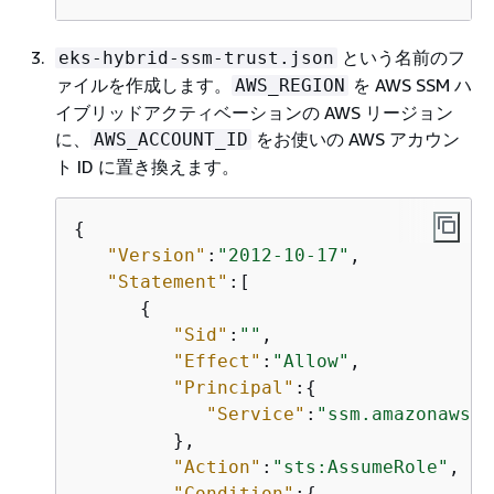
という名前のフ
eks-hybrid-ssm-trust.json
ァイルを作成します。
を AWS SSM ハ
AWS_REGION
イブリッドアクティベーションの AWS リージョン
に、
をお使いの AWS アカウン
AWS_ACCOUNT_ID
ト ID に置き換えます。
{
"Version"
:
"2012-10-17"
,

"Statement"
:[

{
"Sid"
:
""
,

"Effect"
:
"Allow"
,

"Principal"
:
{
"Service"
:
"ssm.amazonaws.c
         },

"Action"
:
"sts:AssumeRole"
,

"Condition"
:
{