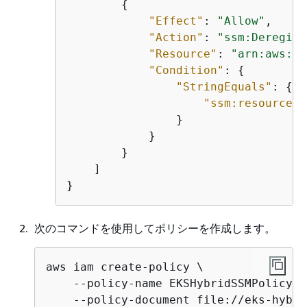
{
"Effect"
: 
"Allow"
,

"Action"
: 
"ssm:Deregist
"Resource"
: 
"arn:aws:ss
"Condition"
: 
{
"StringEquals"
: 
{
"ssm:resourceTa
                }

            }

        }

    ]

}
次のコマンドを使用してポリシーを作成します。
aws iam create-policy \

    --policy-name EKSHybridSSMPolicy \

    --policy-document file://eks-hybri