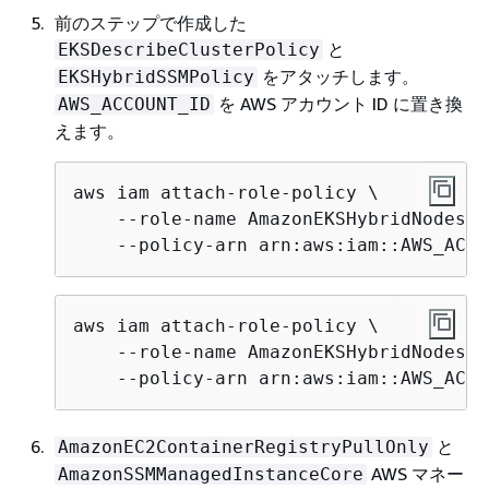
前のステップで作成した
と
EKSDescribeClusterPolicy
をアタッチします。
EKSHybridSSMPolicy
を AWS アカウント ID に置き換
AWS_ACCOUNT_ID
えます。
aws iam attach-role-policy \

    --role-name AmazonEKSHybridNodesRol
    --policy-arn arn:aws:iam::AWS_ACCO
aws iam attach-role-policy \

    --role-name AmazonEKSHybridNodesRol
    --policy-arn arn:aws:iam::AWS_ACCO
と
AmazonEC2ContainerRegistryPullOnly
AWS マネー
AmazonSSMManagedInstanceCore